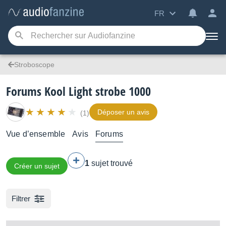
FR
Stroboscope
Forums Kool Light strobe 1000
Déposer un avis
(1)
Vue d’ensemble
Avis
Forums
1
sujet trouvé
Créer un sujet
Filtrer