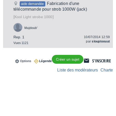
Fabrication d'une
aide demandée
télécommande pour strob 1000W (jack)
[
]
strobe 1000
Kool Light
Majdoub'
Rep. 1
10/07/2014 12:59
par
slouptoouut
Vues 1121
Créer un sujet
S'INSCRIRE
Options
Légende
Liste des modérateurs
Charte