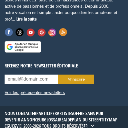
active de passionnés et de professionnels. Depuis 2000,
notre vocation est simple : aider au quotidien les amateurs et
Lire la suite
prof...
RECEVEZ NOTRE NEWSLETTER ÉDITORIALE
M’inscrire
Voir les précédentes newsletters
NOUS CONTACTER
PARTICIPER
ARTISTES
OFFRE SANS PUB
DEVENIR ANNONCEUR
GLOSSAIRE
AIDE
PLAN DU SITE
ENTITYMAP
CGU
CGV
© 2000-2026 TOUS DROITS RÉSERVÉS
FR