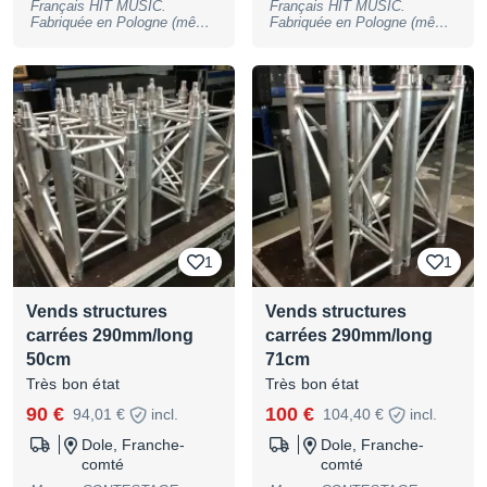
Français HIT MUSIC.
Français HIT MUSIC.
Fabriquée en Pologne (même
Fabriquée en Pologne (même
usine ou sortent Gobal truss
usine ou sortent Gobal truss
et Milos) Embase pour poutre
et Milos) Poutre carrée
carrée 290mm 60x60cm
290mm de 29cm, ref:
REF:TOT-BASEground Idéal
QUA29-029 Super état et
pour des petits totems.
propres! Manchons fixés
Quelques rayures
avec goupilles écrous nylstop
d'utilisation. Avec 4 demis-
13mm + goupilles de
manchons. 9 pièces
jonctions. 6 pièces
disponibles. Le prix est
disponibles. Le prix est
unitaire. Possibilité de
unitaire. Possibilité de
livraison en sus. Prix ferme.
livraison en sus. Prix ferme.
1
1
Vends structures
Vends structures
carrées 290mm/long
carrées 290mm/long
50cm
71cm
Très bon état
Très bon état
90 €
100 €
94,01 €
incl.
104,40 €
incl.
Dole, Franche-
Dole, Franche-
comté
comté