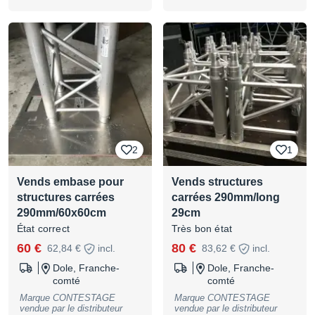
20 Jeu de 4 pieds 0,40m 15 €
carrée ou triangulee 390 Bon
le jeu de 4 pieds 30 Jeu de 4
etat L'ensemble comprends
pieds 0,60m 18 € le jeu de 4
le chariot de transport ainsi
pieds 08 Jeu de 4 pieds
que les 7 embases sont
0,80m 20 € le jeu de 4 pieds
incluses... A venir recuperer
Enlèvement en Essonne 91
à Peret 34800 Herault
2
1
Vends embase pour
Vends structures
structures carrées
carrées 290mm/long
290mm/60x60cm
29cm
État correct
Très bon état
60 €
80 €
62,84 €
incl.
83,62 €
incl.
Dole, Franche-
Dole, Franche-
comté
comté
Marque CONTESTAGE
Marque CONTESTAGE
vendue par le distributeur
vendue par le distributeur