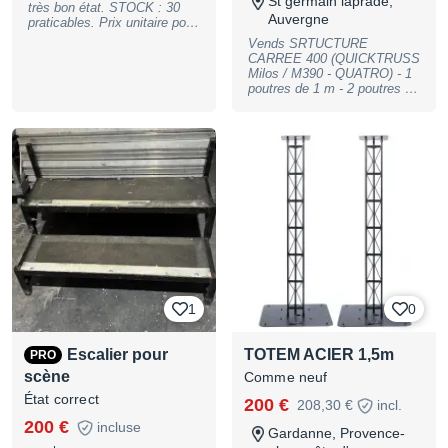
St germain laprade,
très bon état. STOCK : 30
Auvergne
praticables. Prix unitaire pour
une commande d'au moins 6
Vends SRTUCTURE
praticables ciseaux. Matériel
CARREE 400 (QUICKTRUSS
robuste, stable et facile à
Milos / M390 - QUATRO) - 1
installer, idéal pour scène,
poutres de 1 m - 2 poutres de
concerts, spectacles,
2 m - 3 poutres de 3 m - 3
événements, conférences ou
poutres de 4 m - 4 angles 90°
répétitions. Caractéristiques :
+ manchons + clavettes +
Type : praticables ciseaux
pins PRIX : 3 000,00 €
Structure solide Système
l'ensemble VENDS
pliable à ciseaux pour un
STRUCTURE 300
montage rapide Très bon état
(Quicktruss) - 3 x 3 m - 2 x 1
général Matériel bien
m PRIX : 400,00 €
entretenu Parfait pour
l'ensemble
professionnels de
l’événementiel, salles de
spectacle, associations ou
écoles. Possibilité de vente
en lot. À venir récupérer sur
place
1
0
Escalier pour
TOTEM ACIER 1,5m
PRO
scène
Comme neuf
État correct
200 €
208,30 €
incl.
200 €
incluse
Gardanne, Provence-