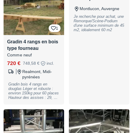
Montlucon, Auvergne
Je recherche pour achat, une
Remorque/Scène-Podium
d'une surface minimum de 45
1
m2, idéalement 60 m2
Gradin 4 rangs en bois
type fourneau
Comme neuf
720 €
748,58 €
incl.
Realmont, Midi-
pyrénées
Gradin bois 4 rangs en
douglas Léger et robuste :
environ 150kg pour 60 places
Hauteur des assises : 29, 41,
53 et 65cm section des
planches : 150x21x3cm pour
les assises, 225x25x3cm
pour les fermes et 3x7,5cm
pour les «A» 1 module = 12
places 5 modules (60
places)- se montent à 2 en