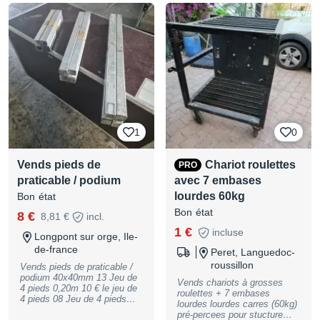
d'expédition, ou remise en
directions carré 290mm , ref:
main propre. Prix unitaire, 2
AGQUA-09 Super état et
pièces dispo. Le prix est
propres! Comme neuf. Avec
ferme.
8 manchons et goupilles. 8
pièces disponibles. Le prix
est unitaire. Possibilité de
livraison en sus. Prix ferme.
1
0
Vends pieds de
Chariot roulettes
PRO
praticable / podium
avec 7 embases
lourdes 60kg
Bon état
Bon état
8 €
8,81 €
incl.
1 €
incluse
Longpont sur orge, Ile-
de-france
Peret, Languedoc-
roussillon
Vends pieds de praticable /
podium 40x40mm 13 Jeu de
Vends chariots à grosses
4 pieds 0,20m 10 € le jeu de
roulettes + 7 embases
4 pieds 08 Jeu de 4 pieds
lourdes lourdes carres (60kg)
0,30m 12 € le jeu de 4 pieds
pré-percees pour stucture