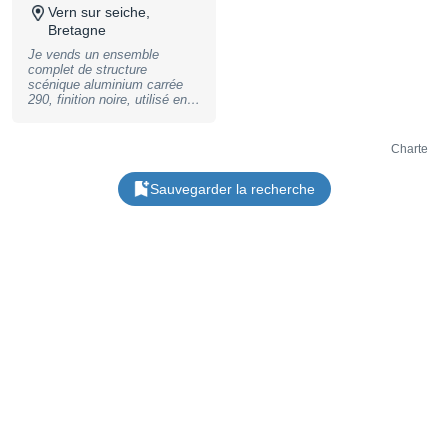
Vern sur seiche,
Bretagne
Je vends un ensemble
complet de structure
scénique aluminium carrée
290, finition noire, utilisé en
studio photo/vidéo. Matériel
professionnel adapté pour :
studio photo, studio vidéo,
Charte
plateau podcast, prestataire
lumière/son, événementiel,
Sauvegarder la recherche
salle de spectacle, stand,
école audiovisuelle, DJ ou
installation fixe/semi-fixe. Le
lot comprend : 2 structures
alu carrée 290 de 4 m 4
structures alu carrée 290 de
2,10 m 1 structure alu carrée
290 de 0,50 m 2 structures
alu carrée 290 de 3 m 4
structures alu carrée 290 de
3,50 m 3 angles alu 290
carrée 3 départs 90° avec
pied 1 angle alu 290 carrée 3
départs 90° horizontal 1 angle
alu 290 carrée 2 départs 90°
16 kits de jonction pour
structure 290 carrée 4 kits de
jonction pour embase 290