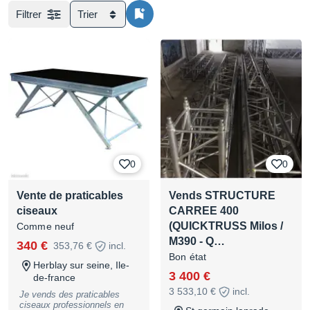
Filtrer
Trier
0
0
Vente de praticables
Vends STRUCTURE
ciseaux
CARREE 400
(QUICKTRUSS Milos /
Comme neuf
M390 - Q…
340 €
353,76 €
incl.
Bon état
Herblay sur seine, Ile-
3 400 €
de-france
3 533,10 €
incl.
Je vends des praticables
ciseaux professionnels en