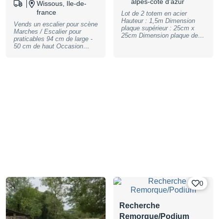
alpes-côte d'azur
Wissous, Ile-de-
france
Lot de 2 totem en acier
Hauteur : 1,5m Dimension
Vends un escalier pour scène
plaque supérieur : 25cm x
Marches / Escalier pour
25cm Dimension plaque de
praticables 94 cm de large -
base : 60cm x 60cm Charge
50 cm de haut Occasion
maximale : 50kg Acheté neuf
Envoi possible en
300€, servi une seule fois
supplément Voir d'autres
Prix 200€ non négociable À
produits en vente ici :
récupérer sur MIMET 13105
https://www.lemmproduction.f
r/scene-1/
0
Recherche
Remorque/Podium