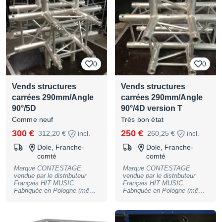
pièces disponibles. Le prix
13mm + goupilles de
est unitaire. Possibilité de
jonctions. 16 pièces
livraison en sus. Prix ferme.
disponibles. Le prix est
unitaire. Possibilité de
livraison en sus. Prix ferme.
0
0
Vends structures
Vends structures
carrées 290mm/Angle
carrées 290mm/Angle
90°/5D
90°/4D version T
Comme neuf
Très bon état
300 €
250 €
312,20 €
incl.
260,25 €
incl.
Dole, Franche-
Dole, Franche-
comté
comté
Marque CONTESTAGE
Marque CONTESTAGE
vendue par le distributeur
vendue par le distributeur
Français HIT MUSIC.
Français HIT MUSIC.
Fabriquée en Pologne (même
Fabriquée en Pologne (même
usine ou sortent Gobal truss
usine ou sortent Gobal truss
et Milos) Angle 90°/5
et Milos) Angle 90°/4
directions carré 290mm , ref:
directions en T carré 290mm
AGQUA-07 Super état et
, ref: AGQUA-10 Super état