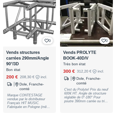
propres! Comme neuf. Avec
et propres! Comme neuf.
8 manchons et goupilles. 2
Avec 8 manchons et
pièces disponibles. Le prix
goupilles. 6 pièces
est unitaire. Possibilité de
disponibles. Le prix est
livraison en sus. Prix ferme.
unitaire. Possibilité de
livraison en sus. Prix ferme.
0
0
Vends structures
Vends PROLYTE
carrées 290mm/Angle
BOOK-40D/V
90°/3D
Très bon état
Bon état
300 €
312,20 €
incl.
200 €
208,30 €
incl.
Dole, Franche-
comté
Dole, Franche-
comté
C'est du Prolyte! Prix du neuf
600€ HT. Angle de structure
Marque CONTESTAGE
réglable de 0°-180° Pour
vendue par le distributeur
poutre 390mm carrée ou tri
Français HIT MUSIC.
(X/H40 D/V). Avec les
Fabriquée en Pologne (même
connecteurs mâles et
usine ou sortent Gobal truss
femelles. Possibilité
et Milos) Angle 90°/3