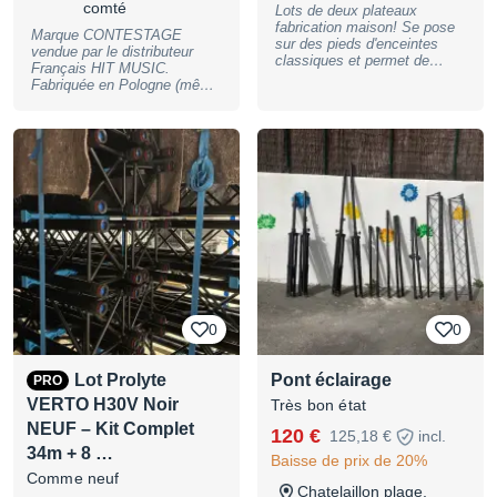
comté
Lots de deux plateaux
fabrication maison! Se pose
Marque CONTESTAGE
sur des pieds d'enceintes
vendue par le distributeur
classiques et permet de
Français HIT MUSIC.
mettre des machines à
Fabriquée en Pologne (même
bulles, machines à neige,
usine ou sortent Gobal truss
lasers, lyres legeres, effets
et Milos) Poutre carrée
spéciaux... Il y a un petit
290mm de 2m, ref: QUA29-
rebord anti-glissement et
200 Super état et propres!
centrage. très pratique et
Manchons fixés avec
prend peu de place.
goupilles écrous nylstop
13mm + goupilles de
jonctions. 16 pièces
disponibles. Le prix est
unitaire. Possibilité de
livraison en sus. Prix ferme.
0
0
Lot Prolyte
Pont éclairage
PRO
VERTO H30V Noir
Très bon état
NEUF – Kit Complet
120 €
125,18 €
incl.
34m + 8 …
Baisse de prix de 20%
Comme neuf
Chatelaillon plage,