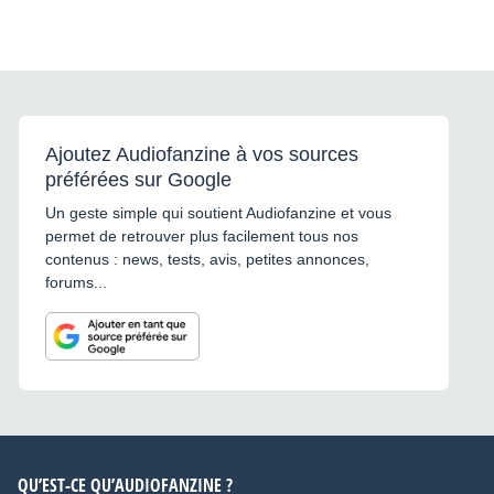
carrée 4 embases alu Finition
noire époxy Matériel acheté
sur devis professionnel en
2021. Valeur d’origine : 8
270,50 € TTC installation
comprise. État : bon état
général, matériel installé en
intérieur dans un studio. À
récupérer sur place près de
Ajoutez Audiofanzine à vos sources
Rennes. Prévoir véhicule
préférées sur Google
adapté et manutention. Devis
disponible sur demande. Prix
: 4 900 € à débattre
Un geste simple qui soutient Audiofanzine et vous
raisonnablement.
permet de retrouver plus facilement tous nos
contenus : news, tests, avis, petites annonces,
forums...
QU’EST-CE QU’AUDIOFANZINE ?