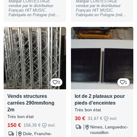
Marque CONTESTAGE
Marque CONTESTAGE
vendue par le distributeur
vendue par le distributeur
Français HIT MUSIC.
Français HIT MUSIC.
Fabriquée en Pologne (même
Fabriquée en Pologne (même
usine ou sortent Gobal truss
usine ou sortent Gobal truss
et Milos) Poutre carrée
et Milos) Poutre carrée
290mm de 50cm, ref:
290mm de 71cm, ref:
QUA29-050 Super état et
QUA29-071 Super état et
propres! Manchons fixés
propres! Manchons fixés
avec goupilles écrous nylstop
avec goupilles écrous nylstop
13mm + goupilles de
13mm + goupilles de
jonctions. 7 pièces
jonctions. 2 pièces
disponibles. Le prix est
disponibles. Le prix est
unitaire. Possibilité de
unitaire. Possibilité de
livraison en sus. Prix ferme.
livraison en sus. Prix ferme.
3
1
Vends structures
lot de 2 plateaux pour
carrées 290mm/long
pieds d'enceintes
2m
Très bon état
Très bon état
30 €
31,67 €
incl.
150 €
156,35 €
incl.
Nimes, Languedoc-
roussillon
Dole, Franche-