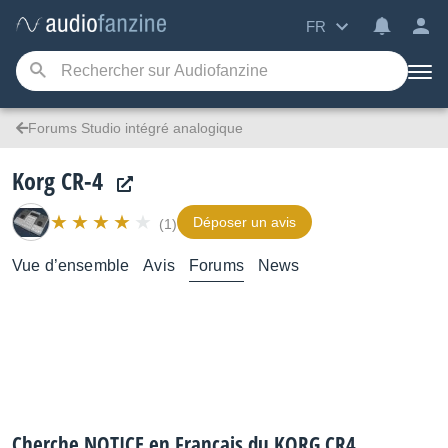
FR
Forums Studio intégré analogique
Korg CR-4
Déposer un avis
(1)
Vue d’ensemble
Avis
Forums
News
Cherche NOTICE en Français du KORG CR4