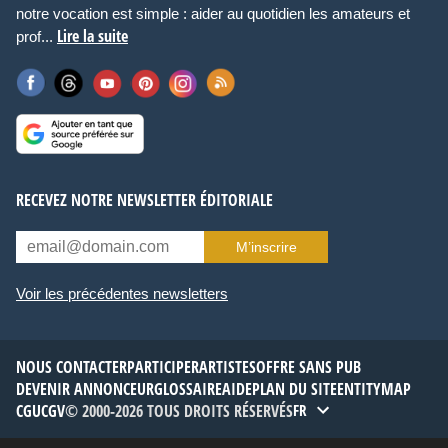
notre vocation est simple : aider au quotidien les amateurs et
Lire la suite
prof...
RECEVEZ NOTRE NEWSLETTER ÉDITORIALE
M’inscrire
Voir les précédentes newsletters
NOUS CONTACTER
PARTICIPER
ARTISTES
OFFRE SANS PUB
DEVENIR ANNONCEUR
GLOSSAIRE
AIDE
PLAN DU SITE
ENTITYMAP
CGU
CGV
© 2000-2026 TOUS DROITS RÉSERVÉS
FR