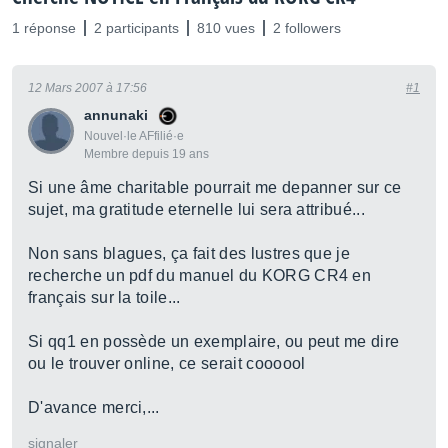
1 réponse
2 participants
810 vues
2 followers
12 Mars 2007 à 17:56
#1
annunaki
Nouvel·le AFfilié·e
Membre depuis 19 ans
Si une âme charitable pourrait me depanner sur ce
sujet, ma gratitude eternelle lui sera attribué...
Non sans blagues, ça fait des lustres que je
recherche un pdf du manuel du KORG CR4 en
français sur la toile...
Si qq1 en possède un exemplaire, ou peut me dire
ou le trouver online, ce serait coooool
D'avance merci,...
signaler