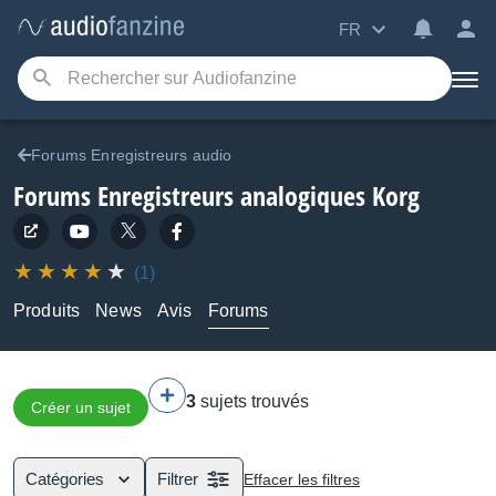
FR
Forums Enregistreurs audio
Forums Enregistreurs analogiques Korg
(1)
Produits
News
Avis
Forums
3
sujets trouvés
Créer un sujet
Catégories
Filtrer
Effacer les filtres