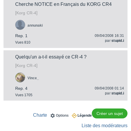
Cherche NOTICE en Français du KORG CR4
[
]
CR-4
Korg
annunaki
Rep. 1
09/04/2008 16:31
par
stupid.i
Vues 810
Quelqu'un a-t-il essayé ce CR-4 ?
[
]
CR-4
Korg
Vince_
Rep. 4
09/04/2008 01:14
par
stupid.i
Vues 1705
Créer un sujet
Charte
Options
Légende
Liste des modérateurs