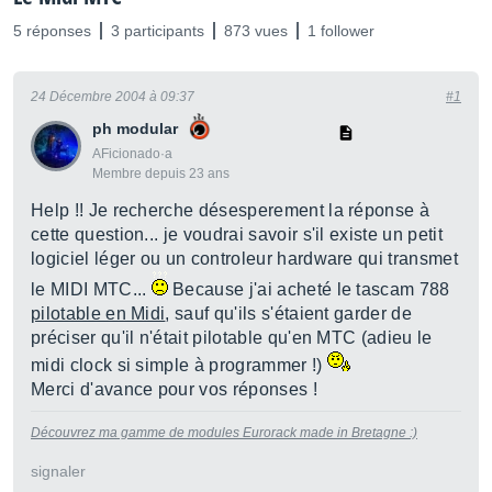
5 réponses
3 participants
873 vues
1 follower
24 Décembre 2004 à 09:37
#1
ph modular
AFicionado·a
Membre depuis 23 ans
Help !! Je recherche désesperement la réponse à
cette question... je voudrai savoir s'il existe un petit
logiciel léger ou un controleur hardware qui transmet
le MIDI MTC...
Because j'ai acheté le tascam 788
pilotable en Midi
, sauf qu'ils s'étaient garder de
préciser qu'il n'était pilotable qu'en MTC (adieu le
midi clock si simple à programmer !)
Merci d'avance pour vos réponses !
Découvrez ma gamme de modules Eurorack made in Bretagne :)
signaler