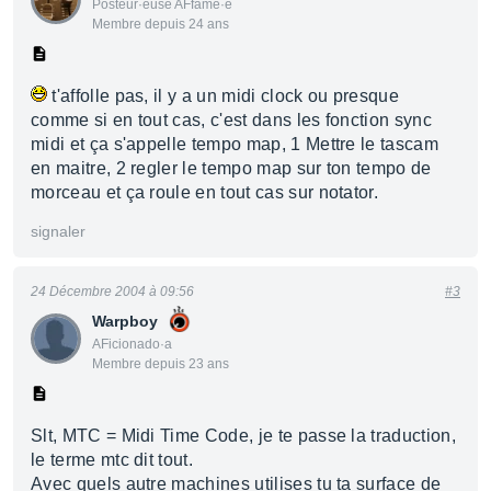
Posteur·euse AFfamé·e
Membre depuis 24 ans
t'affolle pas, il y a un midi clock ou presque
comme si en tout cas, c'est dans les fonction sync
midi et ça s'appelle tempo map, 1 Mettre le tascam
en maitre, 2 regler le tempo map sur ton tempo de
morceau et ça roule en tout cas sur notator.
signaler
24 Décembre 2004 à 09:56
#3
Warpboy
AFicionado·a
Membre depuis 23 ans
Slt, MTC = Midi Time Code, je te passe la traduction,
le terme mtc dit tout.
Avec quels autre machines utilises tu ta surface de