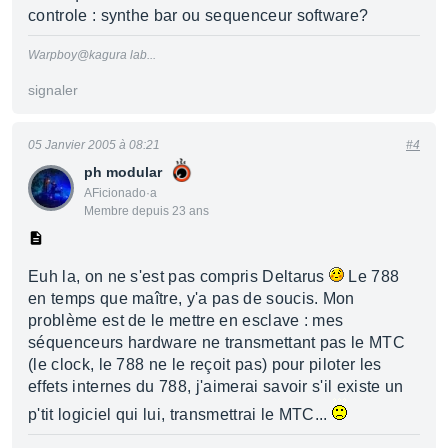
controle : synthe bar ou sequenceur software?
Warpboy@kagura lab...
signaler
05 Janvier 2005 à 08:21
#4
ph modular
AFicionado·a
Membre depuis 23 ans
Euh la, on ne s'est pas compris Deltarus
Le 788
en temps que maître, y'a pas de soucis. Mon
problème est de le mettre en esclave : mes
séquenceurs hardware ne transmettant pas le MTC
(le clock, le 788 ne le reçoit pas) pour piloter les
effets internes du 788, j'aimerai savoir s'il existe un
p'tit logiciel qui lui, transmettrai le MTC...