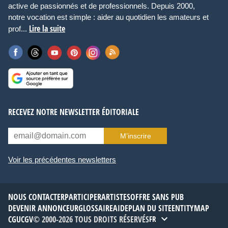
active de passionnés et de professionnels. Depuis 2000,
notre vocation est simple : aider au quotidien les amateurs et
Lire la suite
prof...
RECEVEZ NOTRE NEWSLETTER ÉDITORIALE
M’inscrire
Voir les précédentes newsletters
NOUS CONTACTER
PARTICIPER
ARTISTES
OFFRE SANS PUB
DEVENIR ANNONCEUR
GLOSSAIRE
AIDE
PLAN DU SITE
ENTITYMAP
CGU
CGV
© 2000-2026 TOUS DROITS RÉSERVÉS
FR