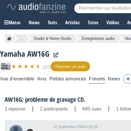
Matos
News
Tests
Articles
Tutos
Vidéos
A
...
Studio & Home Studio
Enregistreurs audio
Nu
Yamaha AW16G
Déposer un avis
(27)
Vue d’ensemble
Avis
Petites annonces
Forums
News
AW16G: probleme de gravage CD.
1 réponse
2 participants
695 vues
1 follo
12 Septembre 2004 à 22:20