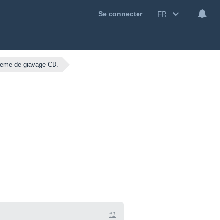
FR
Se connecter
eme de gravage CD.
#1