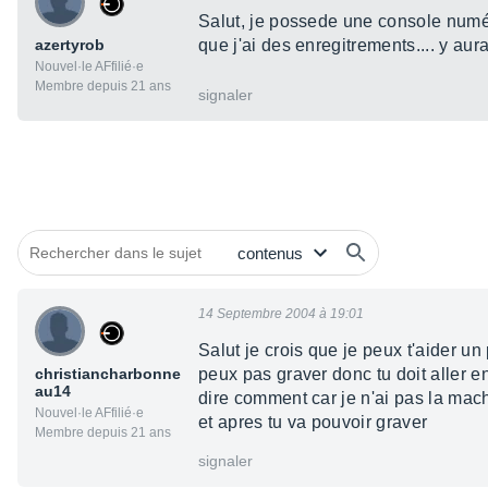
Salut, je possede une console numér
azertyrob
que j'ai des enregitrements.... y au
Nouvel·le AFfilié·e
Membre depuis 21 ans
signaler
14 Septembre 2004 à 19:01
Salut je crois que je peux t'aider un
christiancharbonne
peux pas graver donc tu doit aller en
au14
dire comment car je n'ai pas la mach
Nouvel·le AFfilié·e
et apres tu va pouvoir graver
Membre depuis 21 ans
signaler