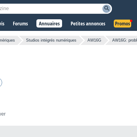
vis
Forums
Annuaires
Petites annonces
Promos
mériques
Studios intégrés numériques
AW16G
AW16G: probl
wer