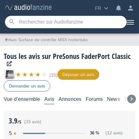
FR
Avis Surface de contrôle MIDI motorisée
Tous les avis sur PreSonus FaderPort Classic
Déposer un avis
(33)
Demander un avis
Vue d’ensemble
Avis
Annonces
Forums
News
Tutori
3.9
/5
(33 avis)
5
36 %
(12 avis)