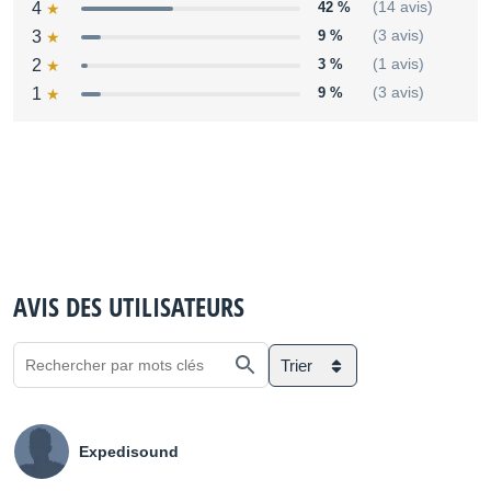
4
42 %
(14 avis)
3
9 %
(3 avis)
2
3 %
(1 avis)
1
9 %
(3 avis)
AVIS DES UTILISATEURS
Trier
Expedisound