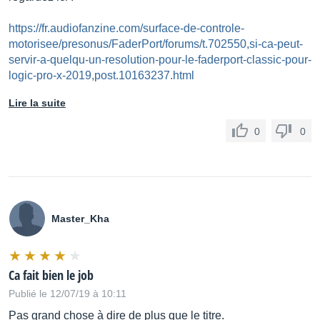
https://fr.audiofanzine.com/surface-de-controle-
motorisee/presonus/FaderPort/forums/t.702550,si-ca-peut-
servir-a-quelqu-un-resolution-pour-le-faderport-classic-pour-
logic-pro-x-2019,post.10163237.html
Lire la suite
0
0
Master_Kha
Ca fait bien le job
Publié le 12/07/19 à 10:11
Pas grand chose à dire de plus que le titre.