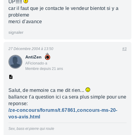
UP!!!!!
car il faut que je contacte le vendeur bientot si y a
probleme
merci d'avance
signaler
27 Décembre 2004 à 13:50
#3
AntiZen
AFicionado·a
Membre depuis 21 ans
Salut, de memoire ca me dit rien...
ballance t'a question ici ca sera plus simple pour une
reponse:
/ze-concours/forums/t.67861,concours-ms-20-
vos-avis.html
Sex, bass et pierre qui roule