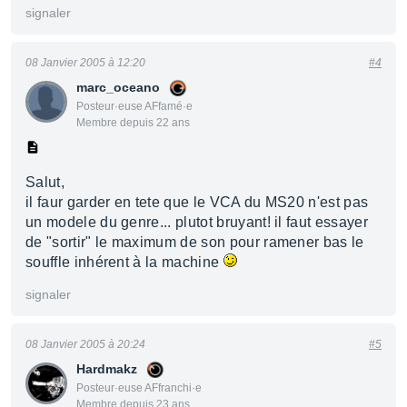
signaler
08 Janvier 2005 à 12:20
#4
marc_oceano
Posteur·euse AFfamé·e
Membre depuis 22 ans
Salut,
il faur garder en tete que le VCA du MS20 n'est pas
un modele du genre... plutot bruyant! il faut essayer
de "sortir" le maximum de son pour ramener bas le
souffle inhérent à la machine
signaler
08 Janvier 2005 à 20:24
#5
Hardmakz
Posteur·euse AFfranchi·e
Membre depuis 23 ans