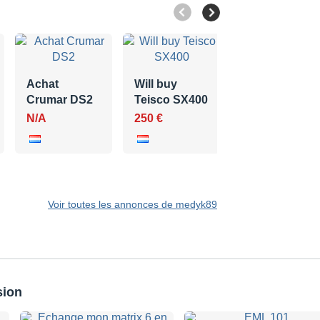
Will buy
Achat
Will buy
PolySix
Crumar DS2
Teisco SX400
500 €
N/A
250 €
Voir toutes les annonces de medyk89
sion