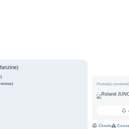
fanzine)
t)
remise)
Produit(s) concerné(
Charte
Conse