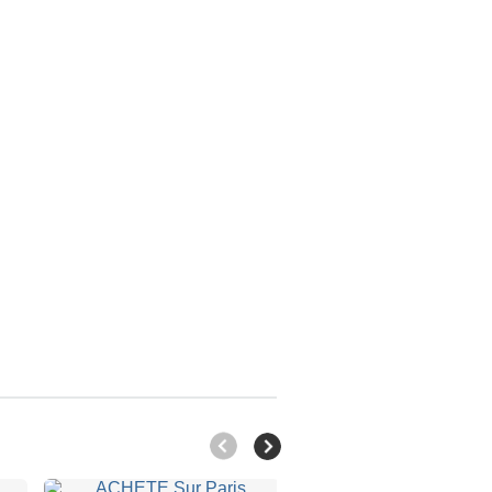
Will buy
Will buy DSS-
Je recherche
Mono/Poly
1 or DSM-1
EIII, il est
peut-êtr…
650 €
150 €
N/A