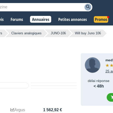
vis
Forums
Annuaires
Petites annonces
Promos
rs
Claviers analogiques
JUNO-106
Will buy Juno 106
med
25 a
délai réponse
< 48h
Argus
1 562,92 €