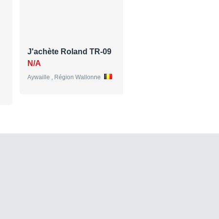
J'achète Roland TR-09
achete Roland A-01
avec clavier s…
N/A
80 €
Aywaille , Région Wallonne
Neuilly-sur-Seine , Ile-de-Fra