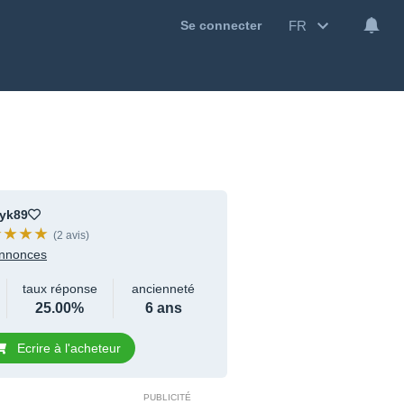
FR
Se connecter
yk89
(2 avis)
nnonces
taux réponse
ancienneté
25.00%
6 ans
Ecrire à l'acheteur