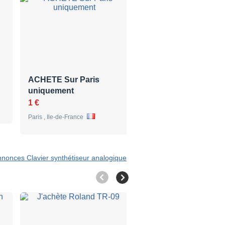
ACHETE Sur Paris
Cherche Novation A
uniquement
Station
1 €
N/A
Paris , Ile-de-France
Marseille , Provence-Alpes-C
d'Azur
nnonces Clavier synthétiseur analogique