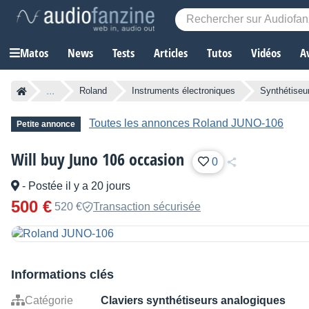
Matos
News
Tests
Articles
Tutos
Vidéos
A
...
Roland
Instruments électroniques
Synthétiseu
Toutes les annonces Roland JUNO-106
Petite annonce
Will buy Juno 106 occasion
0
-
Postée il y a 20 jours
500 €
520 €
Transaction sécurisée
Informations clés
Catégorie
Claviers synthétiseurs analogiques