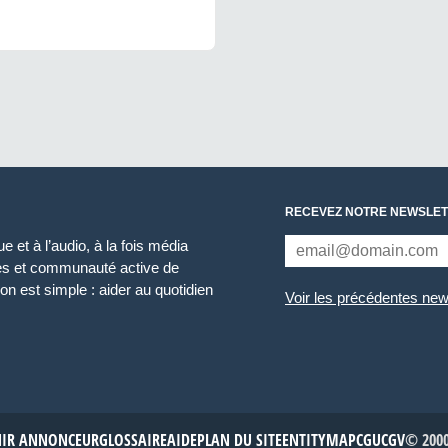
RECEVEZ NOTRE NEWSLET
 et à l’audio, à la fois média
ces et communauté active de
n est simple : aider au quotidien
Voir les précédentes new
NIR ANNONCEUR
GLOSSAIRE
AIDE
PLAN DU SITE
ENTITYMAP
CGU
CGV
© 2000