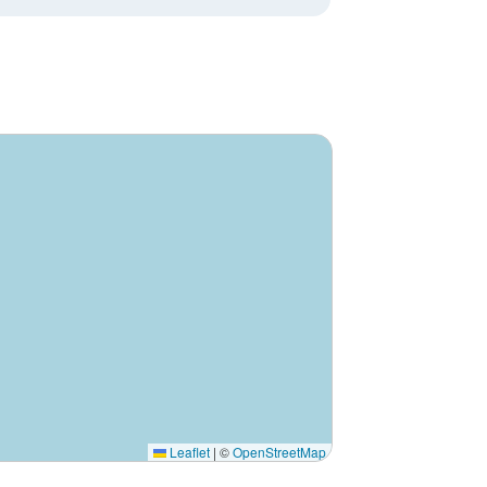
Leaflet
|
©
OpenStreetMap