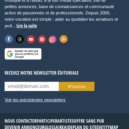
musique et à l’audio, à la fois média spécialisé, site de
petites annonces, base de connaissances et communauté
active de passionnés et de professionnels. Depuis 2000,
notre vocation est simple : aider au quotidien les amateurs et
Lire la suite
prof...
RECEVEZ NOTRE NEWSLETTER ÉDITORIALE
M’inscrire
Voir les précédentes newsletters
NOUS CONTACTER
PARTICIPER
ARTISTES
OFFRE SANS PUB
DEVENIR ANNONCEUR
GLOSSAIRE
AIDE
PLAN DU SITE
ENTITYMAP