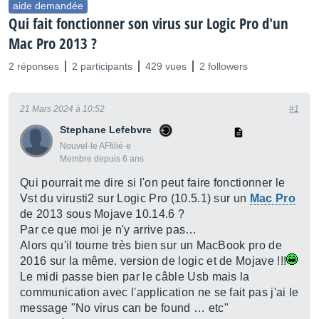
aide demandée
Qui fait fonctionner son virus sur Logic Pro d'un
Mac Pro 2013 ?
2 réponses
2 participants
429 vues
2 followers
21 Mars 2024 à 10:52
#1
Stephane Lefebvre
Nouvel·le AFfilié·e
Membre depuis 6 ans
Qui pourrait me dire si l'on peut faire fonctionner le
Vst du virusti2 sur Logic Pro (10.5.1) sur un
Mac Pro
de 2013 sous Mojave 10.14.6 ?
Par ce que moi je n'y arrive pas…
Alors qu'il tourne très bien sur un MacBook pro de
2016 sur la même. version de logic et de Mojave !!!
Le midi passe bien par le câble Usb mais la
communication avec l'application ne se fait pas j'ai le
message "No virus can be found … etc"