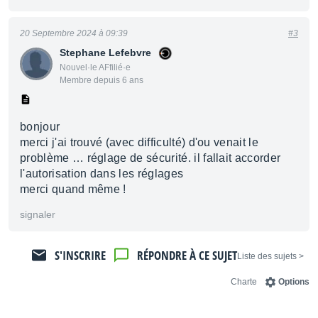
20 Septembre 2024 à 09:39
#3
Stephane Lefebvre
Nouvel·le AFfilié·e
Membre depuis 6 ans
bonjour
merci j'ai trouvé (avec difficulté) d'ou venait le
problème … réglage de sécurité. il fallait accorder
l'autorisation dans les réglages
merci quand même !
signaler
S'INSCRIRE
RÉPONDRE À CE SUJET
< Liste des sujets
Charte
Options