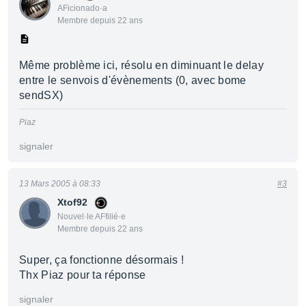
AFicionado·a
Membre depuis 22 ans
Même problème ici, résolu en diminuant le delay
entre le senvois d'évènements (0, avec bome
sendSX)
Piaz
signaler
13 Mars 2005 à 08:33
#3
Xtof92
Nouvel·le AFfilié·e
Membre depuis 22 ans
Super, ça fonctionne désormais !
Thx Piaz pour ta réponse
signaler