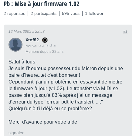
Pb : Mise à jour firmware 1.02
2 réponses
2 participants
595 vues
1 follower
12 Mars 2005 à 22:58
#1
Xtof92
Nouvel·le AFfilié·e
Membre depuis 22 ans
Salut à tous,
Je suis l'heureux possesseur du Micron depuis une
paire d'heure...et c'est bonheur !
Cependant, j'ai un problème en essayant de mettre
le firmware à jour (v1.02). Le transfert via MIDI se
passe bien jusqu'à 83% après j'ai un message
d'erreur du type "erreur pdt le transfert, ...."
Quelqu'un à t'il déjà eu ce problème?
Merci d'avance pour votre aide
signaler