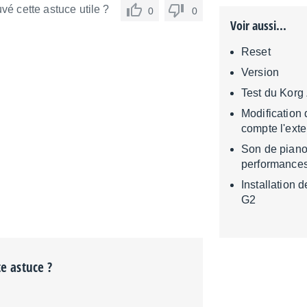
vé cette astuce utile ?
0
0
Voir aussi...
Reset
Version
Test du Korg
Modification 
compte l'ext
Son de piano
performances
Installation 
G2
te astuce ?