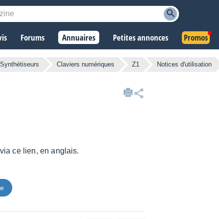
vis
Forums
Annuaires
Petites annonces
Promos
Synthétiseurs
Claviers numériques
Z1
Notices d'utilisation
ia ce lien, en anglais.
ce