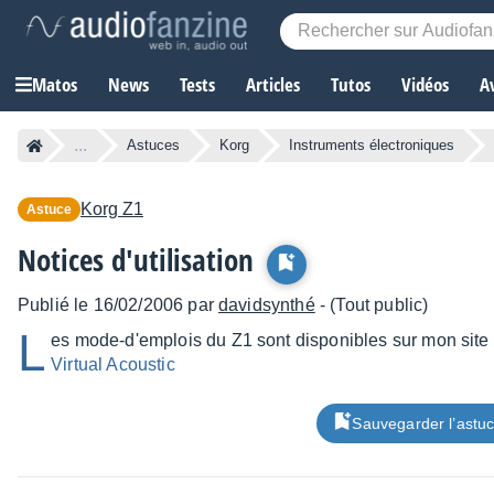
Matos
News
Tests
Articles
Tutos
Vidéos
A
...
Astuces
Korg
Instruments électroniques
Korg
Z1
Astuce
Notices d'utilisation
Publié le 16/02/2006 par
davidsynthé
- (Tout public)
L
es mode-d'emplois du Z1 sont disponibles sur mon site v
Virtual Acoustic
Sauvegarder l’astu