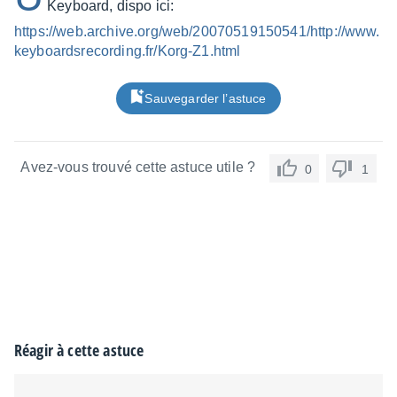
Keyboard, dispo ici:
https://web.archive.org/web/20070519150541/http://www.
keyboardsrecording.fr/Korg-Z1.html
Sauvegarder l’astuce
Avez-vous trouvé cette astuce utile ?
0
1
Réagir à cette astuce