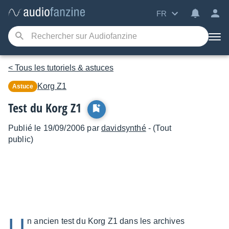
FR
< Tous les tutoriels & astuces
Korg
Z1
Astuce
Test du Korg Z1
Publié le 19/09/2006 par
davidsynthé
- (Tout
public)
U
n ancien test du Korg Z1 dans les archives