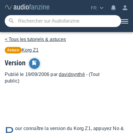
FR
< Tous les tutoriels & astuces
Korg
Z1
Astuce
Version
Publié le 19/09/2006 par
davidsynthé
- (Tout
public)
P
our connaître la version du Korg Z1, appuyez No &