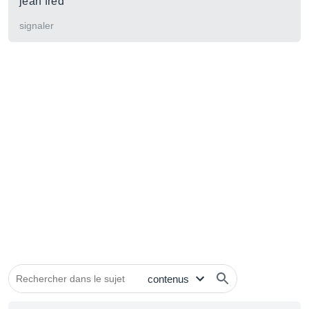
jean fred
signaler