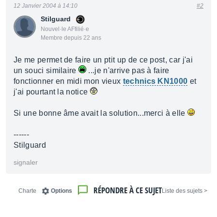
12 Janvier 2004 à 14:10
#2
Stilguard
Nouvel·le AFfilié·e
Membre depuis 22 ans
Je me permet de faire un ptit up de ce post, car j'ai
un souci similaire
...je n'arrive pas à faire
fonctionner en midi mon vieux
technics KN1000
et
j'ai pourtant la notice
Si une bonne âme avait la solution...merci à elle
------
Stilguard
signaler
RÉPONDRE À CE SUJET
Charte
Options
< Liste des sujets