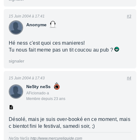
15 Juin 2004 à 17:41
#3
Anonyme
Hé ness c'est quoi ces manieres!
Tu nous fait meme pas un tit coucou au pub ?
signaler
15 Juin 2004 à 17:43
#4
NeSty neSs
AFicionado·a
Membre depuis 23 ans
Désolé, mais je suis over-booké en ce moment, mais
c bientot fini le festival, samedi soir, ;)
NeSty NeSs
http://www.mercureliquide.com