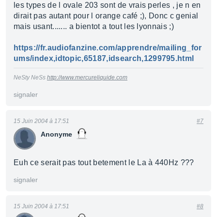
les types de l ovale 203 sont de vrais perles , je n en
dirait pas autant pour l orange café ;), Donc c genial
mais usant....... a bientot a tout les lyonnais ;)
https://fr.audiofanzine.com/apprendre/mailing_for
ums/index,idtopic,65187,idsearch,1299795.html
NeSty NeSs
http://www.mercureliquide.com
signaler
15 Juin 2004 à 17:51
#7
Anonyme
Euh ce serait pas tout betement le La à 440Hz ???
signaler
15 Juin 2004 à 17:51
#8