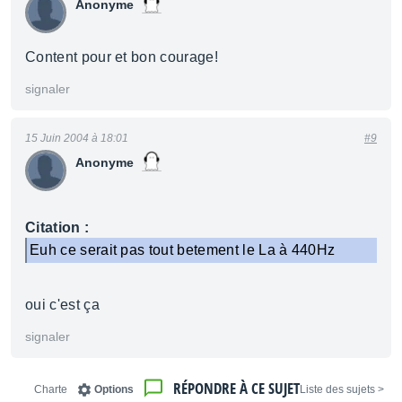
Anonyme
Content pour et bon courage!
signaler
15 Juin 2004 à 18:01
#9
Anonyme
Citation :
Euh ce serait pas tout betement le La à 440Hz
oui c'est ça
signaler
RÉPONDRE À CE SUJET
Charte
Options
< Liste des sujets