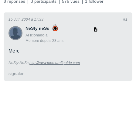
8 réponses
3 participants
576 vues
1 follower
15 Juin 2004 à 17:33
#1
NeSty neSs
AFicionado·a
Membre depuis 23 ans
Merci
NeSty NeSs
http://www.mercureliquide.com
signaler