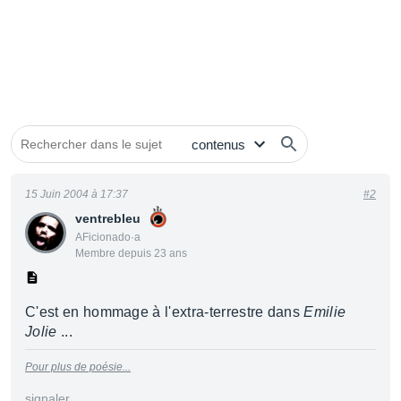
15 Juin 2004 à 17:37
#2
ventrebleu
AFicionado·a
Membre depuis 23 ans
C'est en hommage à l'extra-terrestre dans
Emilie
Jolie
...
Pour plus de poésie...
signaler