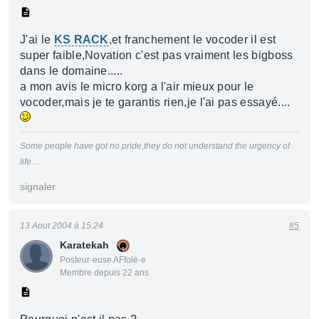
J'ai le
KS RACK
,et franchement le vocoder il est
super faible,Novation c'est pas vraiment les bigboss
dans le domaine.....
a mon avis le micro korg a l'air mieux pour le
vocoder,mais je te garantis rien,je l'ai pas essayé....
Some people have got no pride,they do not understand the urgency of
life....
signaler
13 Aout 2004 à 15:24
#5
Karatekah
Posteur·euse AFfolé·e
Membre depuis 22 ans