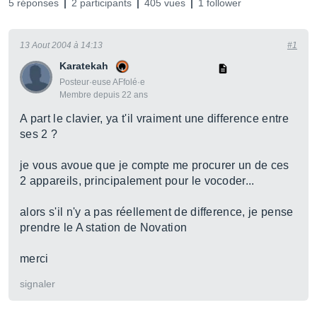
5 réponses
2 participants
405 vues
1 follower
13 Aout 2004 à 14:13
#1
Karatekah
Posteur·euse AFfolé·e
Membre depuis 22 ans
A part le clavier, ya t'il vraiment une difference entre
ses 2 ?
je vous avoue que je compte me procurer un de ces
2 appareils, principalement pour le vocoder...
alors s'il n'y a pas réellement de difference, je pense
prendre le A station de Novation
merci
signaler