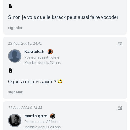
Sinon je vois que le ksrack peut aussi faire vocoder
signaler
13 Aout 2004 à 14:41
#3
Karatekah
Posteur·euse AFfolé·e
Membre depuis 22 ans
Qqun a deja essayer ?
signaler
13 Aout 2004 à 14:44
#4
martin gore
Posteur·euse AFfiné·e
Membre depuis 23 ans