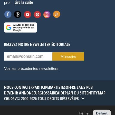
Lire la suite
prof...
RECEVEZ NOTRE NEWSLETTER ÉDITORIALE
M’inscrire
Voir les précédentes newsletters
NOUS CONTACTER
PARTICIPER
ARTISTES
OFFRE SANS PUB
DEVENIR ANNONCEUR
GLOSSAIRE
AIDE
PLAN DU SITE
ENTITYMAP
CGU
CGV
© 2000-2026 TOUS DROITS RÉSERVÉS
FR
Thème :
Défaut