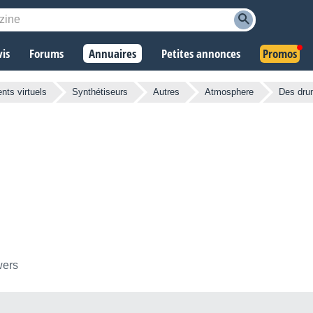
vis
Forums
Annuaires
Petites annonces
Promos
nts virtuels
Synthétiseurs
Autres
Atmosphere
Des dru
wers