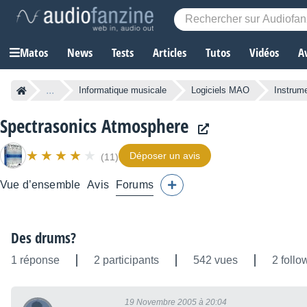
Matos
News
Tests
Articles
Tutos
Vidéos
A
...
Informatique musicale
Logiciels MAO
Instrume
Spectrasonics Atmosphere
Déposer un avis
(11)
Vue d’ensemble
Avis
Forums
Des drums?
1 réponse
2 participants
542 vues
2 follo
19 Novembre 2005 à 20:04