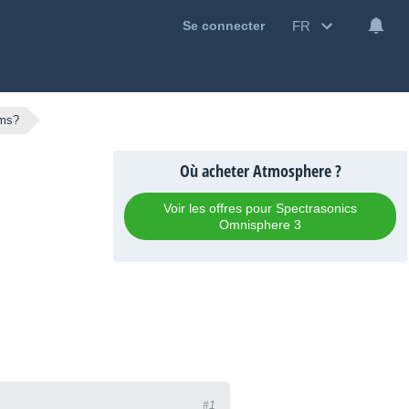
FR
Se connecter
ms?
Où acheter Atmosphere ?
Voir les offres pour Spectrasonics
Omnisphere 3
#1