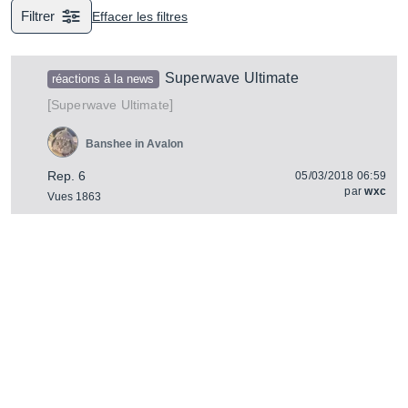
Filtrer
Effacer les filtres
Superwave Ultimate
réactions à la news
[
]
Ultimate
Superwave
Banshee in Avalon
Rep. 6
05/03/2018 06:59
par
wxc
Vues 1863