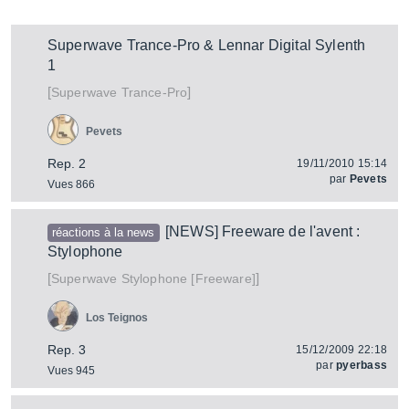
Superwave Trance-Pro & Lennar Digital Sylenth
1
[
]
Trance-Pro
Superwave
Pevets
Rep. 2
19/11/2010 15:14
par
Pevets
Vues 866
[NEWS] Freeware de l'avent :
réactions à la news
Stylophone
[
]
Stylophone [Freeware]
Superwave
Los Teignos
Rep. 3
15/12/2009 22:18
par
pyerbass
Vues 945