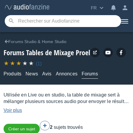
FR
Forums Studio & Home Studio
Forums Tables de Mixage Proel
(1)
Produits
News
Avis
Annonces
Forums
Utilisée en Live ou en studio, la table de mixage sert à
mélanger plusieurs sources audio pour envoyer le résultat
vers un système de diffusion ou d'enregistrement.
Voir plus
Analogique ou numérique, la console s'organise en une
section Maître et plusieurs tranches, chaque tranche
2
sujets trouvés
correspondant à une source et comportant plusieurs
Créer un sujet