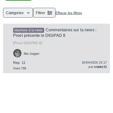
étages : entrée physique, réglages de volume,
panoramique, égaliseur (voir compresseur), envoi et
insertion d'effet, etc.
Catégories
Filtrer
Effacer les filtres
Commentaires sur la news :
réactions à la news
Proel présente le DIGIPAD 8
[
]
DIGIPAD 8
Proel
Mix Jagger
Rep. 11
30/04/2026 23:17
par
snake31
Vues 798