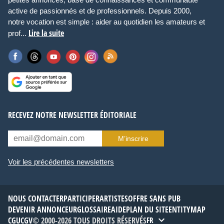
active de passionnés et de professionnels. Depuis 2000,
notre vocation est simple : aider au quotidien les amateurs et
Lire la suite
prof...
RECEVEZ NOTRE NEWSLETTER ÉDITORIALE
M’inscrire
Voir les précédentes newsletters
NOUS CONTACTER
PARTICIPER
ARTISTES
OFFRE SANS PUB
DEVENIR ANNONCEUR
GLOSSAIRE
AIDE
PLAN DU SITE
ENTITYMAP
CGU
CGV
© 2000-2026 TOUS DROITS RÉSERVÉS
FR