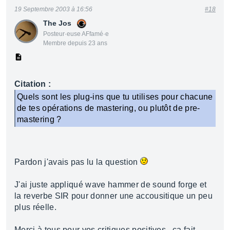
19 Septembre 2003 à 16:56
#18
The Jos
Posteur·euse AFfamé·e
Membre depuis 23 ans
Citation :
Quels sont les plug-ins que tu utilises pour chacune
de tes opérations de mastering, ou plutôt de pre-
mastering ?
Pardon j'avais pas lu la question
J'ai juste appliqué wave hammer de sound forge et
la reverbe SIR pour donner une accousitique un peu
plus réelle.
Merci à tous pour vos critiques positives.. ca fait