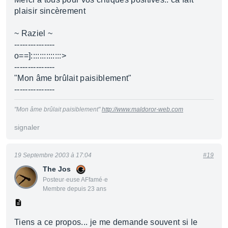
plaisir sincèrement
~ Raziel ~
---------------
o==]::::::::::::::>
---------------
"Mon âme brûlait paisiblement"
---------------
"Mon âme brûlait paisiblement"
http://www.maldoror-web.com
signaler
19 Septembre 2003 à 17:04
#19
The Jos
Posteur·euse AFfamé·e
Membre depuis 23 ans
Tiens a ce propos... je me demande souvent si le