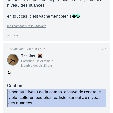
niveau des nuances.
en tout cas, c'est vachement bien !
mes compos sur soundcloud
signaler
19 Septembre 2003 à 17:35
#24
The Jos
Posteur·euse AFfamé·e
Membre depuis 23 ans
Citation :
sinon au niveau de la compo, essaye de rendre le
violoncelle un peu plus réaliste, surtout au niveau
des nuances.