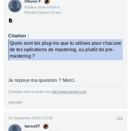
Olivier F
Posteur·euse AFfolé·e
Membre depuis 23 ans
Citation :
Quels sont les plug-ins que tu utilises pour chacune
de tes opérations de mastering, ou plutôt de pre-
mastering ?
Je repose ma question ? Merci.
Changez d'air et surfez sur
http://www.olivierf.com
signaler
19 Septembre 2003 à 15:59
#16
lanss07