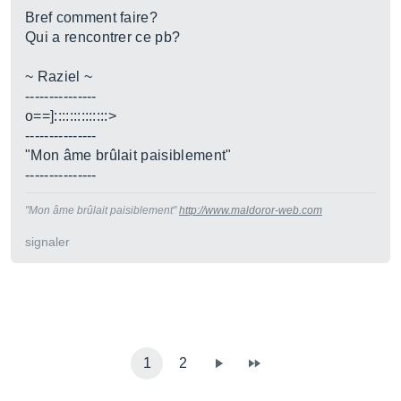
Bref comment faire?
Qui a rencontrer ce pb?
~ Raziel ~
---------------
o==]::::::::::::::>
---------------
"Mon âme brûlait paisiblement"
---------------
"Mon âme brûlait paisiblement"
http://www.maldoror-web.com
signaler
1
2