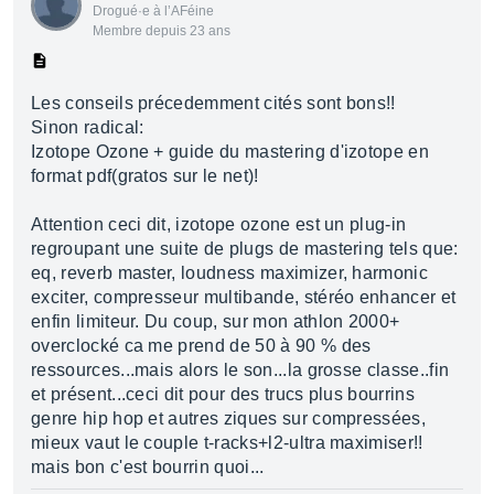
Drogué·e à l’AFéine
Membre depuis 23 ans
Les conseils précedemment cités sont bons!!
Sinon radical:
Izotope Ozone + guide du mastering d'izotope en
format pdf(gratos sur le net)!
Attention ceci dit, izotope ozone est un plug-in
regroupant une suite de plugs de mastering tels que:
eq, reverb master, loudness maximizer, harmonic
exciter, compresseur multibande, stéréo enhancer et
enfin limiteur. Du coup, sur mon athlon 2000+
overclocké ca me prend de 50 à 90 % des
ressources...mais alors le son...la grosse classe..fin
et présent...ceci dit pour des trucs plus bourrins
genre hip hop et autres ziques sur compressées,
mieux vaut le couple t-racks+l2-ultra maximiser!!
mais bon c'est bourrin quoi...