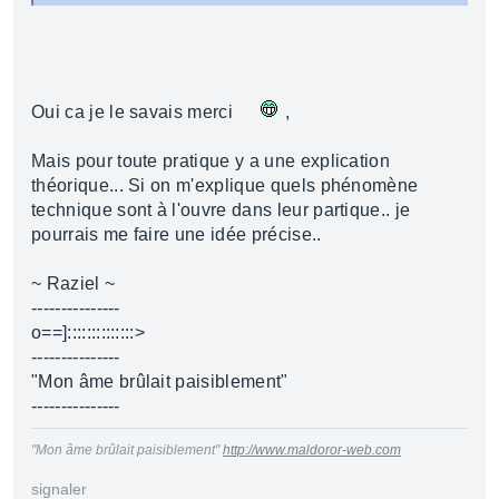
Oui ca je le savais merci
,
Mais pour toute pratique y a une explication
théorique... Si on m'explique quels phénomène
technique sont à l'ouvre dans leur partique.. je
pourrais me faire une idée précise..
~ Raziel ~
---------------
o==]::::::::::::::>
---------------
"Mon âme brûlait paisiblement"
---------------
"Mon âme brûlait paisiblement"
http://www.maldoror-web.com
signaler