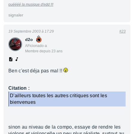
ouéééé la musique d'edd !!!
signaler
19 Septembre 2003 à 17:29
#23
d2o
AFicionado·a
Membre depuis 23 ans
Ben c'est déja pas mal !!
Citation :
D'ailleurs toutes les autres critiques sont les
bienvenues
sinon au niveau de la compo, essaye de rendre les
violons et violoncelle un peu plus réaliste, surtout au