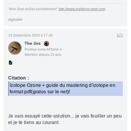
"Mon âme brûlait paisiblement"
http://www.maldoror-web.com
signaler
19 Septembre 2003 à 17:36
#25
The Jos
Posteur·euse AFfamé·e
Membre depuis 23 ans
Citation :
Izotope Ozone + guide du mastering d'izotope en
format pdf(gratos sur le net)!
Je vais essayé cette solution... je vais fouiller un peu
et je te tiens au courant