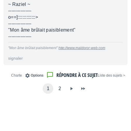
~ Raziel ~
---------------
o==]::::::::::::::>
---------------
"Mon âme brûlait paisiblement"
---------------
"Mon âme brûlait paisiblement"
http://www.maldoror-web.com
signaler
RÉPONDRE À CE SUJET
Charte
Options
< Liste des sujets
1
2