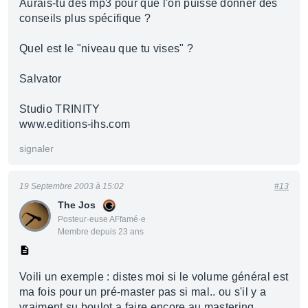
Aurais-tu des mp3 pour que l'on puisse donner des
conseils plus spécifique ?
Quel est le "niveau que tu vises" ?
Salvator
Studio TRINITY
www.editions-ihs.com
signaler
19 Septembre 2003 à 15:02
#13
The Jos
Posteur·euse AFfamé·e
Membre depuis 23 ans
Voili un exemple : distes moi si le volume général est
ma fois pour un pré-master pas si mal.. ou s'il y a
vraiment su boulot a faire encore au mastering.