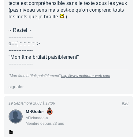
texte est compréhensible sans le texte sous les yeux
(pas niveau sens mais est-ce qu'on comprend touts
les mots que je braille
)
~ Raziel ~
---------------
o==]::::::::::::::>
---------------
"Mon âme brûlait paisiblement"
---------------
"Mon âme brûlait paisiblement"
http://www.maldoror-web.com
signaler
19 Septembre 2003 à 17:06
#20
MrShake
AFicionado·a
Membre depuis 23 ans