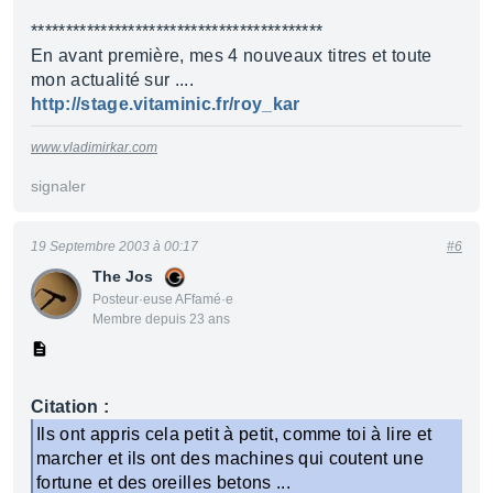
******************************************
En avant première, mes 4 nouveaux titres et toute
mon actualité sur ....
http://stage.vitaminic.fr/roy_kar
www.vladimirkar.com
signaler
19 Septembre 2003 à 00:17
#6
The Jos
Posteur·euse AFfamé·e
Membre depuis 23 ans
Citation :
Ils ont appris cela petit à petit, comme toi à lire et
marcher et ils ont des machines qui coutent une
fortune et des oreilles betons ...