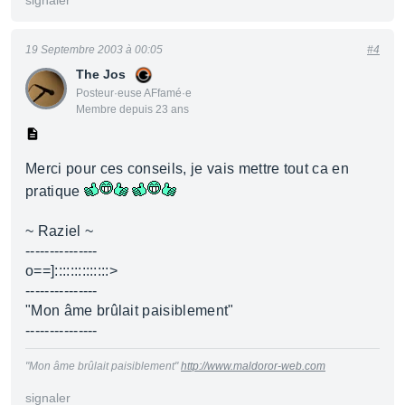
signaler
19 Septembre 2003 à 00:05
#4
The Jos
Posteur·euse AFfamé·e
Membre depuis 23 ans
Merci pour ces conseils, je vais mettre tout ca en
pratique
~ Raziel ~
---------------
o==]::::::::::::::>
---------------
"Mon âme brûlait paisiblement"
---------------
"Mon âme brûlait paisiblement"
http://www.maldoror-web.com
signaler