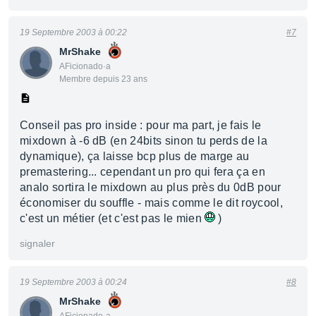
19 Septembre 2003 à 00:22
#7
MrShake
AFicionado·a
Membre depuis 23 ans
Conseil pas pro inside : pour ma part, je fais le
mixdown à -6 dB (en 24bits sinon tu perds de la
dynamique), ça laisse bcp plus de marge au
premastering... cependant un pro qui fera ça en
analo sortira le mixdown au plus près du 0dB pour
économiser du souffle - mais comme le dit roycool,
c'est un métier (et c'est pas le mien
)
signaler
19 Septembre 2003 à 00:24
#8
MrShake