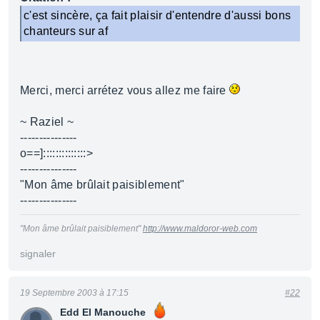
c'est sincère, ça fait plaisir d'entendre d'aussi bons
chanteurs sur af
Merci, merci arrétez vous allez me faire
~ Raziel ~
---------------
o==]::::::::::::::>
---------------
"Mon âme brûlait paisiblement"
---------------
"Mon âme brûlait paisiblement"
http://www.maldoror-web.com
signaler
19 Septembre 2003 à 17:15
#22
Edd El Manouche