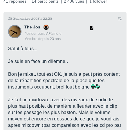
41 réponses
14 participants
2 406 vues
1 follower
18 Septembre 2003 à 22:28
#1
The Jos
Posteur·euse AFfamé·e
Membre depuis 23 ans
Salut à tous...
Je suis en face un dilemne..
Bon je mixe.. tout est OK, je suis a peut près content
de la répartition spectrale de la place que les
instruments occupent, bref tout beigne
Je fait un mixdown, avec des niveaux de sortie le
plus haut posible, de manière a fleurter avec le clip
sur les passage les plus baston. Mais le volume
moyen est encore en dessous de ce que je voudrais
apres mixdown (par comparaison avec les cd pro par