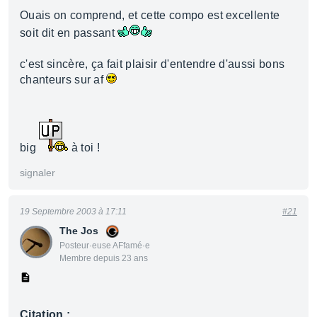
Ouais on comprend, et cette compo est excellente
soit dit en passant
c'est sincère, ça fait plaisir d'entendre d'aussi bons
chanteurs sur af
big
à toi !
signaler
19 Septembre 2003 à 17:11
#21
The Jos
Posteur·euse AFfamé·e
Membre depuis 23 ans
Citation :