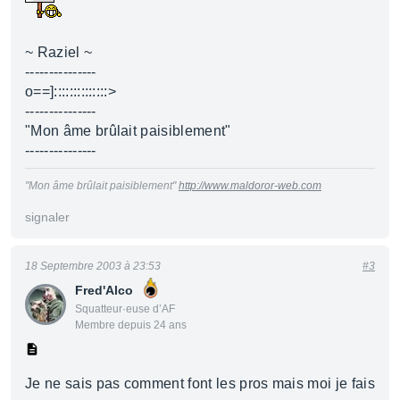
~ Raziel ~
---------------
o==]::::::::::::::>
---------------
"Mon âme brûlait paisiblement"
---------------
"Mon âme brûlait paisiblement"
http://www.maldoror-web.com
signaler
18 Septembre 2003 à 23:53
#3
Fred'Alco
Squatteur·euse d’AF
Membre depuis 24 ans
Je ne sais pas comment font les pros mais moi je fais