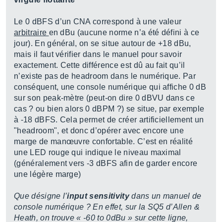
Le 0 dBFS d’un CNA correspond à une valeur
arbitraire
en dBu (aucune norme n’a été défini à ce
jour). En général, on se situe autour de +18 dBu,
mais il faut vérifier dans le manuel pour savoir
exactement. Cette différence est dû au fait qu’il
n’existe pas de headroom dans le numérique. Par
conséquent, une console numérique qui affiche 0 dB
sur son peak-mètre (peut-on dire 0 dBVU dans ce
cas ? ou bien alors 0 dBPM ?) se situe, par exemple
à -18 dBFS. Cela permet de créer artificiellement un
"headroom", et donc d’opérer avec encore une
marge de manœuvre confortable. C’est en réalité
une LED rouge qui indique le niveau maximal
(généralement vers -3 dBFS afin de garder encore
une légère marge)
Que désigne l’
input sensitivity
dans un manuel de
console numérique ? En effet, sur la SQ5 d’Allen &
Heath, on trouve « -60 to 0dBu » sur cette ligne,