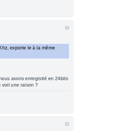
#4
 Khz, exporte le à la même
: nous avons enregistré en 24bits
 voit une raison ?
#5