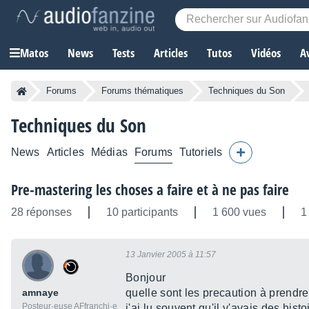
Matos
News
Tests
Articles
Tutos
Vidéos
A
Forums
Forums thématiques
Techniques du Son
Techniques du Son
News
Articles
Médias
Forums
Tutoriels
Pre-mastering les choses a faire et à ne pas faire
28 réponses
10 participants
1 600 vues
1
13 Janvier 2005 à 11:57
Bonjour
amnaye
quelle sont les precaution à prendre
Posteur·euse AFfranchi·e
j'ai lu souvent qu'il y'avais des his