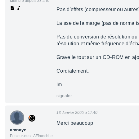
Membre depuis 23 ans
Pas d'effets (compresseur ou autres)
Laisse de la marge (pas de normalis
Pas de conversion de résolution ou d
résolution et même fréquence d'éch
Grave le tout sur un CD-ROM en ajou
Cordialement,
lm
signaler
13 Janvier 2005 à 17:40
Merci beaucoup
amnaye
Posteur·euse AFfranchi·e