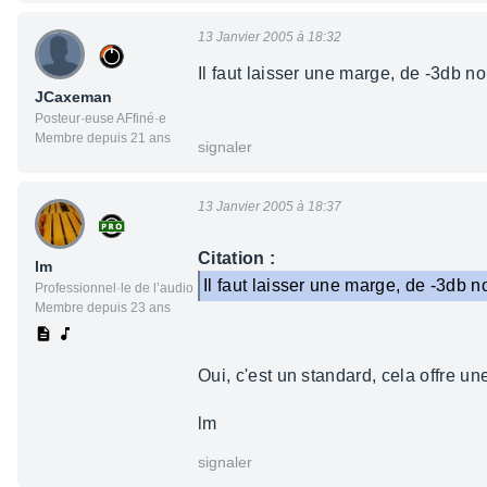
13 Janvier 2005 à 18:32
Il faut laisser une marge, de -3db n
JCaxeman
Posteur·euse AFfiné·e
Membre depuis 21 ans
signaler
13 Janvier 2005 à 18:37
Citation :
lm
Il faut laisser une marge, de -3db n
Professionnel·le de l’audio
Membre depuis 23 ans
Oui, c'est un standard, cela offre un
lm
signaler