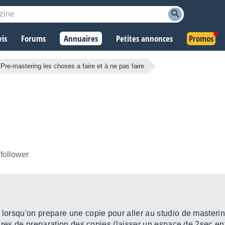
vis
Forums
Annuaires
Petites annonces
Promos
Pre-mastering les choses a faire et à ne pas faire
 follower
 lorsqu'on prepare une copie pour aller au studio de masteri
toires de preparation des copies (laisser un espace de 2sec en