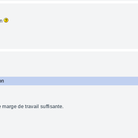
on
on
e marge de travail suffisante.