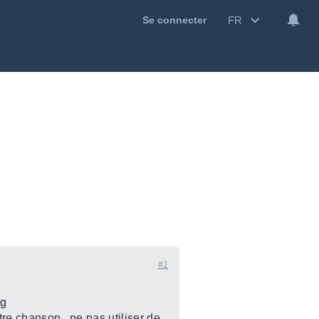
FR
Se connecter
#1
ng
tre chanson , ne pas utiliser de