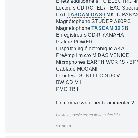
Effets additionnels TC ELECTRON
Lecteurs CD ROTEL / TEAC Specia
DAT
TASCAM DA 30
MK II / PANA
Magnétophone STUDER A80RC
Magnétophone
TASCAM 32
2B
Enregistreurs CD-R YAMAHA
Platine POWER
Dispatching électronique AKAÏ
PreAmpli micro MIDAS VENICE
Microphones EARTH WORKS - BP
Câblage MOGAMI
Ecoutes : GENELEC S 30 V
BW CD MII
PMC TB II
Un connaisseur peut commenter ?
La vraie poésie est en dehors des lois.
signaler