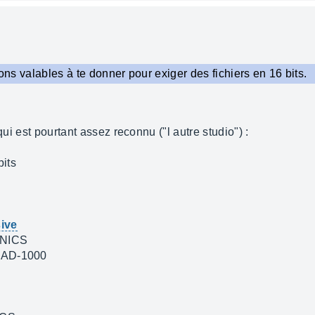
sons valables à te donner pour exiger des fichiers en 16 bits.
qui est pourtant assez reconnu ("l autre studio") :
its
ive
ONICS
E AD-1000