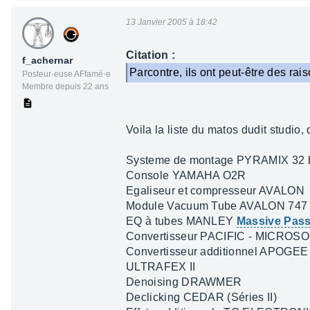
13 Janvier 2005 à 18:42
Citation :
f_achernar
Parcontre, ils ont peut-être des rai
Posteur·euse AFfamé·e
Membre depuis 22 ans
Voila la liste du matos dudit studio, 
Systeme de montage PYRAMIX 32 b
Console YAMAHA O2R
Egaliseur et compresseur AVALON
Module Vacuum Tube AVALON 747
EQ à tubes MANLEY
Massive Pass
Convertisseur PACIFIC - MICROS
Convertisseur additionnel APOGE
ULTRAFEX II
Denoising DRAWMER
Declicking CEDAR (Séries II)