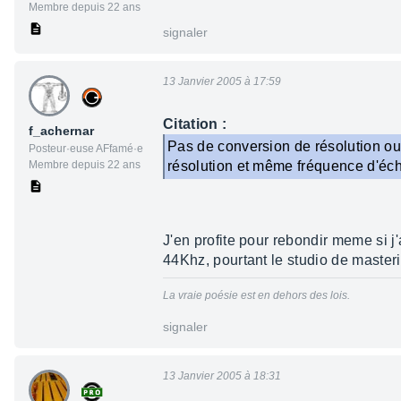
Membre depuis 22 ans
signaler
13 Janvier 2005 à 17:59
Citation :
f_achernar
Pas de conversion de résolution ou 
Posteur·euse AFfamé·e
Membre depuis 22 ans
résolution et même fréquence d'éch
J'en profite pour rebondir meme si j'
44Khz, pourtant le studio de master
La vraie poésie est en dehors des lois.
signaler
13 Janvier 2005 à 18:31