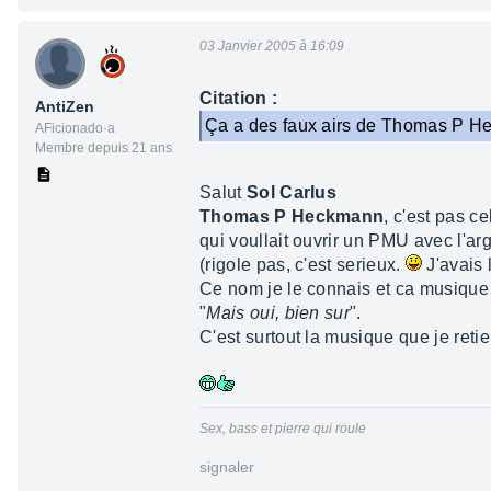
03 Janvier 2005 à 16:09
Citation :
AntiZen
Ça a des faux airs de Thomas P 
AFicionado·a
Membre depuis 21 ans
Salut
Sol Carlus
Thomas P Heckmann
, c'est pas c
qui voullait ouvrir un PMU avec l'a
(rigole pas, c'est serieux.
J'avais l
Ce nom je le connais et ca musique 
"
Mais oui, bien sur
".
C'est surtout la musique que je retie
Sex, bass et pierre qui roule
signaler