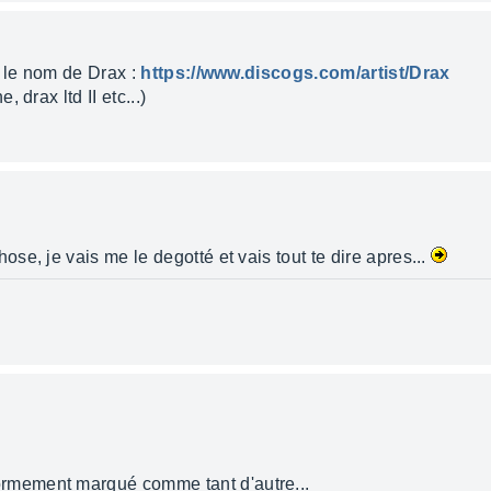
s le nom de Drax :
https://www.discogs.com/artist/Drax
 drax ltd II etc...)
e, je vais me le degotté et vais tout te dire apres...
mement marqué comme tant d'autre...