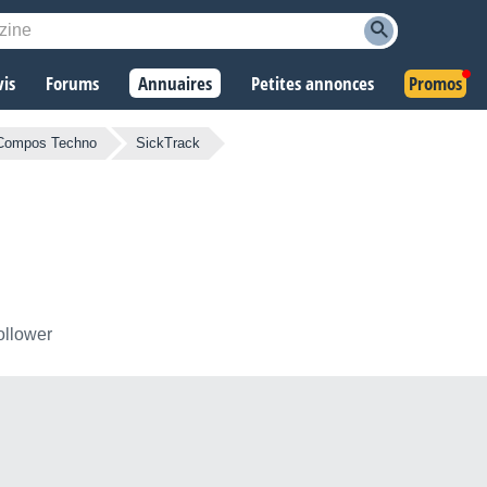
vis
Forums
Annuaires
Petites annonces
Promos
Compos Techno
SickTrack
ollower