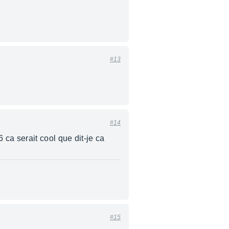
#13
#14
ca serait cool que dit-je ca
#15