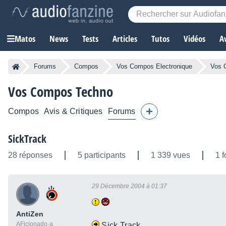
Matos
News
Tests
Articles
Tutos
Vidéos
A
Forums
Compos
Vos Compos Electronique
Vos 
Vos Compos Techno
Compos
Avis & Critiques
Forums
SickTrack
28 réponses
5 participants
1 339 vues
1 f
29 Décembre 2004 à 01:37
AntiZen
AFicionado·a
Sick Track