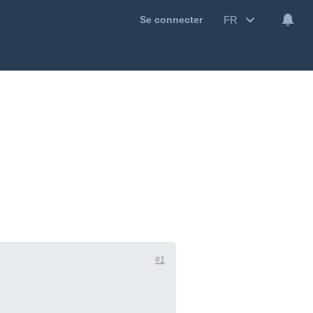
FR
Se connecter
#1