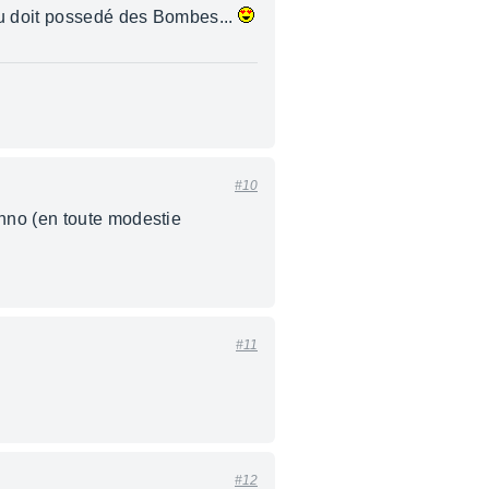
Tu doit possedé des Bombes...
#10
hno (en toute modestie
#11
#12