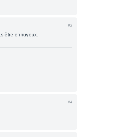
#3
pas être ennuyeux.
#4