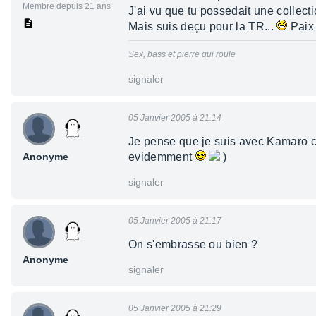
Membre depuis 21 ans
J'ai vu que tu possedait une collect
Mais suis deçu pour la TR...
Paix
Sex, bass et pierre qui roule
signaler
05 Janvier 2005 à 21:14
Je pense que je suis avec Kamaro ce
Anonyme
evidemment
)
signaler
05 Janvier 2005 à 21:17
On s'embrasse ou bien ?
Anonyme
signaler
05 Janvier 2005 à 21:29