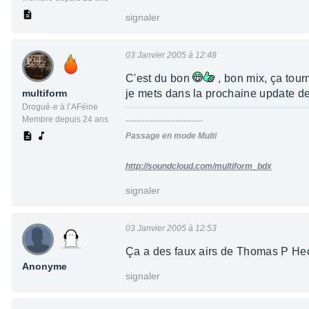
signaler
03 Janvier 2005 à 12:48
C'est du bon
, bon mix, ça tour
multiform
je mets dans la prochaine update de
Drogué·e à l’AFéine
Membre depuis 24 ans
----------------------------
Passage en mode Multi
http://soundcloud.com/multiform_bdx
signaler
03 Janvier 2005 à 12:53
Ça a des faux airs de Thomas P 
Anonyme
signaler