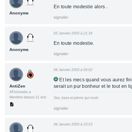
En toute modestie alors .
Anonyme
signaler
05 Janvier 2005 à 21:34
En toute modestie.
Anonyme
signaler
06 Janvier 2005 à 00:02
Et les mecs quand vous aurez fini 
AntiZen
serait un pur bonheur et le tout en 
AFicionado·a
Membre depuis 21 ans
Sex, bass et pierre qui roule
signaler
06 Janvier 2005 à 10:53