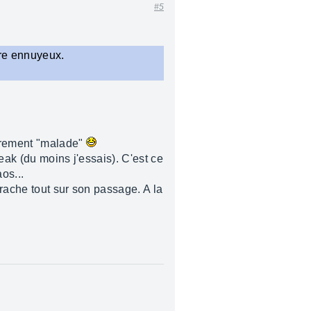
#5
tre ennuyeux.
arrement "malade"
eak (du moins j'essais). C'est ce
os...
rrache tout sur son passage. A la