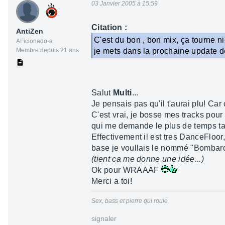
03 Janvier 2005 à 15:59
Citation :
AntiZen
C'est du bon , bon mix, ça tourne ni
AFicionado·a
Membre depuis 21 ans
je mets dans la prochaine update de
Salut
Multi
...
Je pensais pas qu'il t'aurai plu! Ca
C'est vrai, je bosse mes tracks pour
qui me demande le plus de temps tand
Effectivement il est tres DanceFloor,
base je voullais le nommé "Bombard
(tient ca me donne une idée...)
Ok pour WRAAAF
Merci a toi!
Sex, bass et pierre qui roule
signaler