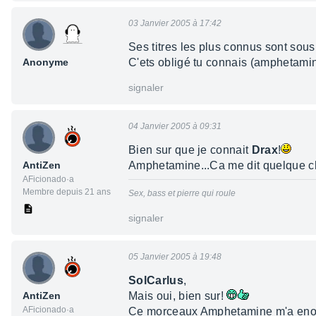
03 Janvier 2005 à 17:42
Ses titres les plus connus sont sou
Anonyme
C'ets obligé tu connais (amphetamine,
signaler
04 Janvier 2005 à 09:31
Bien sur que je connait
Drax
!
AntiZen
Amphetamine...Ca me dit quelque chos
AFicionado·a
Membre depuis 21 ans
Sex, bass et pierre qui roule
signaler
05 Janvier 2005 à 19:48
SolCarlus
,
AntiZen
Mais oui, bien sur!
AFicionado·a
Ce morceaux Amphetamine m'a enor