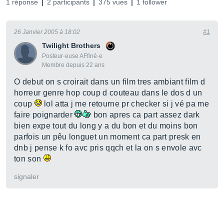
1 réponse
2 participants
375 vues
1 follower
26 Janvier 2005 à 18:02
#1
Twilight Brothers
Posteur·euse AFfiné·e
Membre depuis 22 ans
O debut on s croirait dans un film tres ambiant film d
horreur genre hop coup d couteau dans le dos d un
coup
lol atta j me retourne pr checker si j vé pa me
faire poignarder
bon apres ca part assez dark
bien expe tout du long y a du bon et du moins bon
parfois un pêu longuet un moment ca part presk en
dnb j pense k fo avc pris qqch et la on s envole avc
ton son
signaler