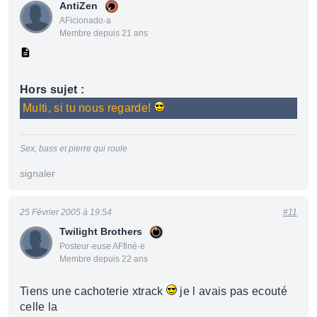
AntiZen
AFicionado·a
Membre depuis 21 ans
Hors sujet :
Multi, si tu nous regarde!
Sex, bass et pierre qui roule
signaler
25 Février 2005 à 19:54
#11
Twilight Brothers
Posteur·euse AFfiné·e
Membre depuis 22 ans
Tiens une cachoterie xtrack
je l avais pas ecouté
celle la