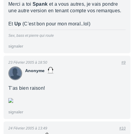
Merci a toi
Spank
et a vous autres, je vais pondre
une autre version en tenant compte vos remarques.
Et
Up
(C'est bon pour mon moral..lol)
Sex, bass et pierre qui roule
signaler
23 Février 2005 à 18:50
#9
Anonyme
T'as bien raison!
signaler
24 Février 2005 à 13:49
#10