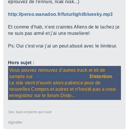
eprouvez de l'ennuis, niak niak...)
http://perso.wanadoo.fr/futurlight/bluesky.mp3
Et comme d'hab, n'est craintes Afiens de te lachez je
ne suis pas armé et j'ai une museliere!
Ps: Oui c'est vrai j'ai un peut abusé avec le limiteur.
Hors sujet :
Vous pouvez retrouvez d'autres track et kit de
sample sur
http://underclash.free.fr/
Distortion
.
Le site vient d'ouvrir alors patience pour de
nouvelles Compos et autres et n'hesité pas a vous
enregistrez sur le forum Disto...
Sex, bass et pierre qui roule
signaler