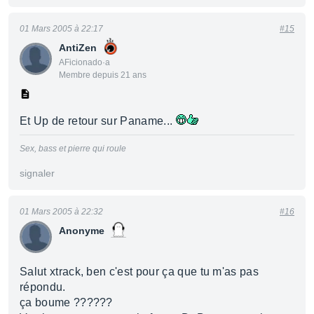
01 Mars 2005 à 22:17
#15
AntiZen
AFicionado·a
Membre depuis 21 ans
Et Up de retour sur Paname...
Sex, bass et pierre qui roule
signaler
01 Mars 2005 à 22:32
#16
Anonyme
Salut xtrack, ben c'est pour ça que tu m'as pas
répondu.
ça boume ??????