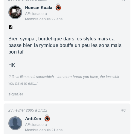
Human Koala
AFicionado·a
Membre depuis 22 ans
Bien sympa , bordelique dans les styles mais ca
passe bien la rytmique bouffe un peu les sons mais
bon taf
HK
"Life is like a shit sandwhich....the more bread you have, the less shit
you have to eat...."
signaler
23 Février 2005 à 17:12
#6
AntiZen
AFicionado·a
Membre depuis 21 ans