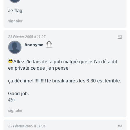
Je flag.
signaler
23 Février 2005 à 11:27
#3
Anonyme
Allez j'te fais de la pub malgré que je t'ai déja dit
en private ce que j'en pense.
ça déchirre!!!!!!!!!!! le break après les 3.30 est terrible.
Good job.
@+
signaler
23 Février 2005 à 11:34
#4