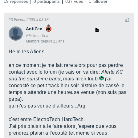
19 réponses
8 participants
837 vues
1 follower
23 Février 2005 à 03:13
#1
AntiZen
AFicionado·a
Membre depuis 21 ans
Hello les Afiens,
en ce moment je me fait rare alors pour pas perdre
contact avec le forum (je sais on va dire:
Alerte KC
and the sunshine band
, mais m'en fout)
j'ai
concocté ce petit track hier soir histoire de cassé le
temps a attendre une heureuse venue (non suis pas
papa),
qui n'es pas venue d'ailleurs...Arg
c'est entre ElectroTech HardTech.
J'ai pris plaisir a le faire alors j'espere que vous
prendrez plaisir a l'ecouté (et meme si vous