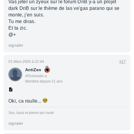
Vas jeter un zyeux sur le forum DnB y-a un projet
dark DnB sur le thème de las ve'gas parano qui se
monte, j'en suis.
Tu me diras.
Et ta zic.
@+
signaler
01 Mars 2005 à 22:44
#17
AntiZen
AFicionado·a
Membre depuis 21 ans
Oki, ca roulle...
Sex, bass et pierre qui roule
signaler