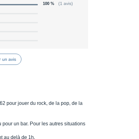
100 %
(1 avis)
 DI - perfect for studio recording or for
with a minimum of hassle.
ead and 112T-250-Tweed Cab are
d numbers, the 20th Anniversary models
 a hand signed label by Ashdown
 un avis
 16kHz Speaker Outputs Jack Sockets
 Output Line Lebel -1k Impedance
 EQ rotary controls Effects send Valve
-amp Tubes 1 x ECC83 1 x ECC82 Output
2 pour jouer du rock, de la pop, de la
pour un bar. Pour les autres situations
t au delà de 1h.