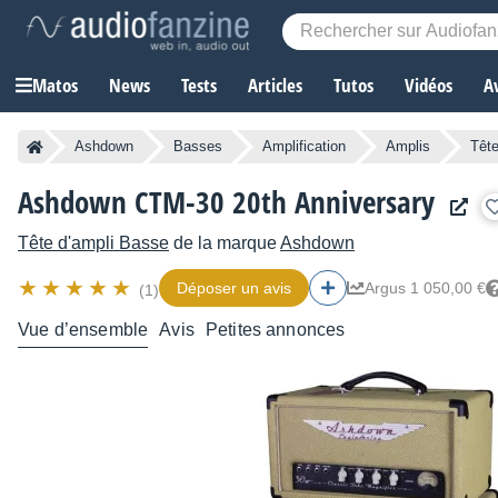
Matos
News
Tests
Articles
Tutos
Vidéos
A
Ashdown
Basses
Amplification
Amplis
Tête
Ashdown CTM-30 20th Anniversary
Tête d'ampli Basse
de la marque
Ashdown
Déposer un avis
Argus 1 050,00 €
(1)
Vue d’ensemble
Avis
Petites annonces