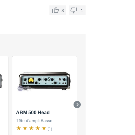
3
1
ABM 500 Head
ABM 500 RC EVO III
Head Black Edition
Tête d'ampli Basse
Tête d'ampli Basse
(1)