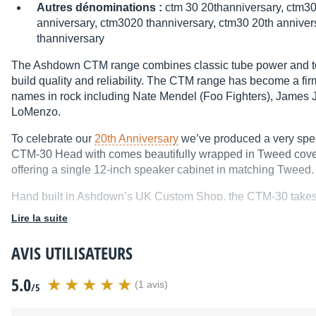
Autres dénominations :
ctm 30 20thanniversary, ctm30
anniversary, ctm3020 thanniversary, ctm30 20th anniver
thanniversary
The Ashdown CTM range combines classic tube power and to
build quality and reliability. The CTM range has become a fir
names in rock including Nate Mendel (Foo Fighters), James 
LoMenzo.
To celebrate our
20th Anniversary
we’ve produced a very spec
CTM-30 Head with comes beautifully wrapped in Tweed coverin
offering a single 12-inch speaker cabinet in matching Tweed.
Hand built in Ashdown’s UK Custom Shop, the CTM-30 takes i
of the past. The 30-watt CTM-30 brings classic all-tube tone
Lire la suite
ideally suited to studio recording and smaller gigs
AVIS UTILISATEURS
Ashdown’s CTM-30 head has a 30-watt EL84 power section and
use with active or passive basses. The amp combines the trad
5.0
with the additional flexibility of ‘Mid Shift’, ‘Bass Shift’ and 
(1 avis)
/5
range of classic and contemporary all-tube tone from its E