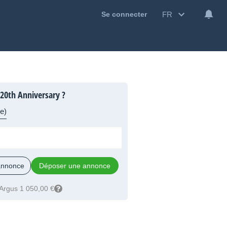
FR
Se connecter
20th Anniversary ?
e)
 annonce
Déposer une annonce
Argus 1 050,00 €