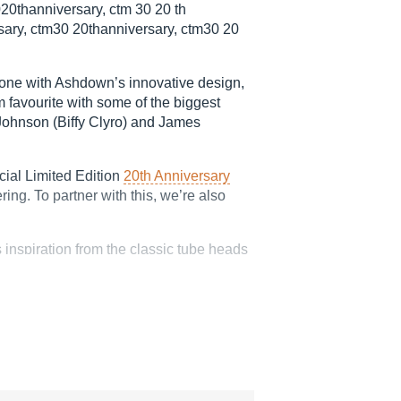
20thanniversary, ctm 30 20 th
sary, ctm30 20thanniversary, ctm30 20
ne with Ashdown’s innovative design,
m favourite with some of the biggest
Johnson (Biffy Clyro) and James
ial Limited Edition
20th Anniversary
g. To partner with this, we’re also
nspiration from the classic tube heads
 in a compact and more portable head,
 features with hi and low inputs for
itional ‘Bass, Middle and Treble’ EQ
‘Bright’ switching, which unlocks a wide
CC83 and ECC82 preamp tubes.