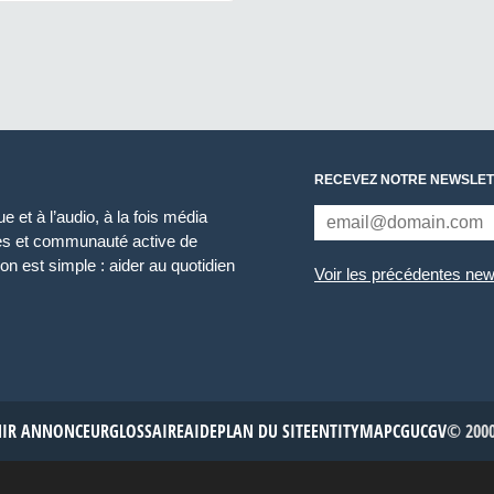
RECEVEZ NOTRE NEWSLET
 et à l’audio, à la fois média
ces et communauté active de
n est simple : aider au quotidien
Voir les précédentes new
NIR ANNONCEUR
GLOSSAIRE
AIDE
PLAN DU SITE
ENTITYMAP
CGU
CGV
© 2000