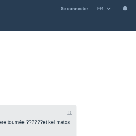
FR
Se connecter
#1
niere tournée ??????et kel matos