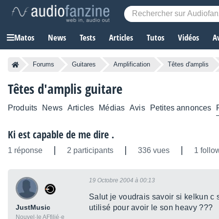
Matos
News
Tests
Articles
Tutos
Vidéos
A
Forums
Guitares
Amplification
Têtes d'amplis
Têtes d'amplis guitare
Produits
News
Articles
Médias
Avis
Petites annonces
Ki est capable de me dire .
1 réponse
2 participants
336 vues
1 follo
19 Octobre 2004 à 00:13
Salut je voudrais savoir si kelkun c
JustMusic
utilisé pour avoir le son heavy ???
Nouvel·le AFfilié·e