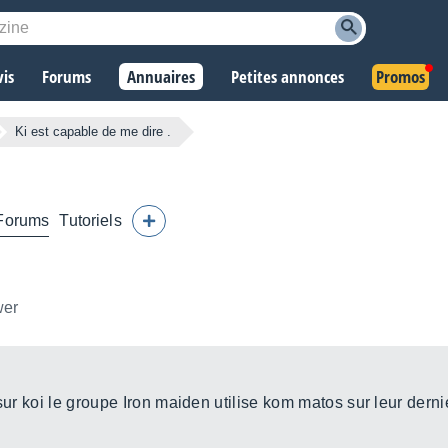
vis
Forums
Annuaires
Petites annonces
Promos
Ki est capable de me dire .
Forums
Tutoriels
wer
 sur koi le groupe Iron maiden utilise kom matos sur leur der