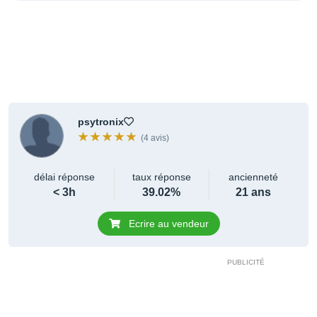
psytronix
(4 avis)
délai réponse
taux réponse
ancienneté
< 3h
39.02%
21 ans
Ecrire au vendeur