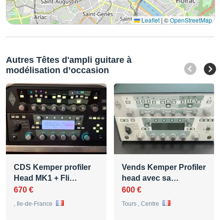
Leaflet
|
©
OpenStreetMap
Autres Têtes d'ampli guitare à
modélisation d’occasion
CDS Kemper profiler
Vends Kemper Profiler
Head MK1 + Fli…
head avec sa…
670 €
600 €
, Ile-de-France
Tours , Centre