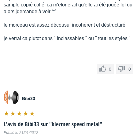
sample copié collé, ca m'etonerait qu'elle ai été jouée lol ou
alors jdemande à voir ^^
le morceau est assez décousu, incohérent et déstructuré
je verrai ca plutot dans " inclassables " ou " tout les styles "
0
0
Bibi33
L'avis de
Bibi33
sur "
klezmer speed metal
"
Publié le 21/01/2012