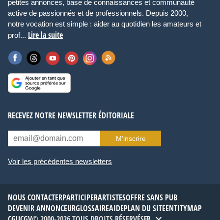
petites annonces, base de connaissances et communauté
active de passionnés et de professionnels. Depuis 2000,
notre vocation est simple : aider au quotidien les amateurs et
Lire la suite
prof...
RECEVEZ NOTRE NEWSLETTER ÉDITORIALE
M’inscrire
Voir les précédentes newsletters
NOUS CONTACTER
PARTICIPER
ARTISTES
OFFRE SANS PUB
DEVENIR ANNONCEUR
GLOSSAIRE
AIDE
PLAN DU SITE
ENTITYMAP
CGU
CGV
© 2000-2026 TOUS DROITS RÉSERVÉS
FR