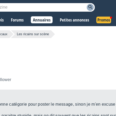
vis
Forums
Annuaires
Petites annonces
Promos
icaux
Les ricains sur scène
ollower
bonne catégorie pour poster le message, sinon je m'en excuse
 paraitre stupide, mais on dit souvent que les ricains sont s