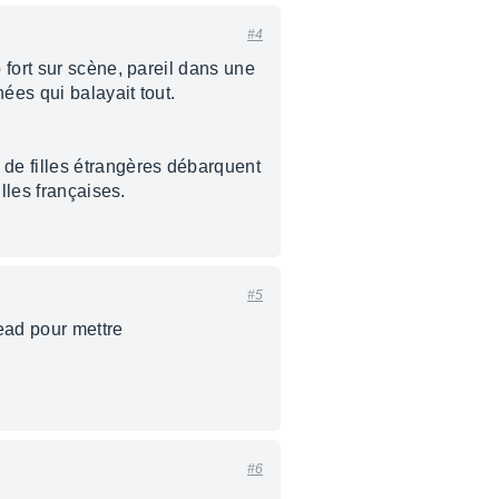
#4
 fort sur scène, pareil dans une
ées qui balayait tout.
de filles étrangères débarquent
lles françaises.
#5
ead pour mettre
#6