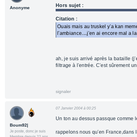
Hors sujet :
Anonyme
Citation :
Ouais mais au truskel y'a kan meme
l'ambiance....j'en ai encore mal a la
ah, je suis arrivé après la bataille (j
filtrage à l'entrée. C'est sûrement u
signaler
07 Janvier 2004 à 00:25
Un ton au dessus passque comme les
Boum92|
Je poste, donc je suis
rappelons nous qu'en France,dans la 
Membre depuis 22 ans