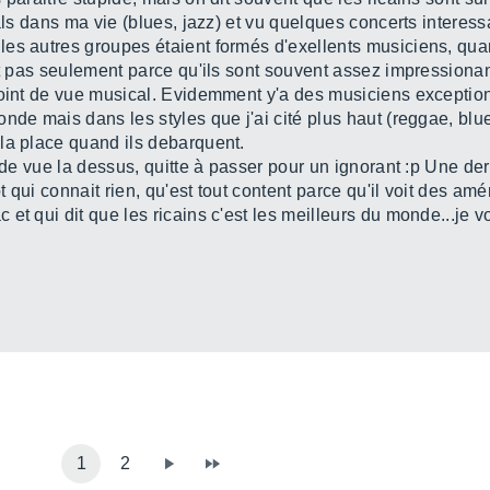
vals dans ma vie (blues, jazz) et vu quelques concerts interess
es autres groupes étaient formés d'exellents musiciens, quan
st pas seulement parce qu'ils sont souvent assez impressionan
point de vue musical. Evidemment y'a des musiciens exception
nde mais dans les styles que j'ai cité plus haut (reggae, blues
la place quand ils debarquent.
 de vue la dessus, quitte à passer pour un ignorant :p Une der
qui connait rien, qu'est tout content parce qu'il voit des amér
t qui dit que les ricains c'est les meilleurs du monde...je vou
1
2