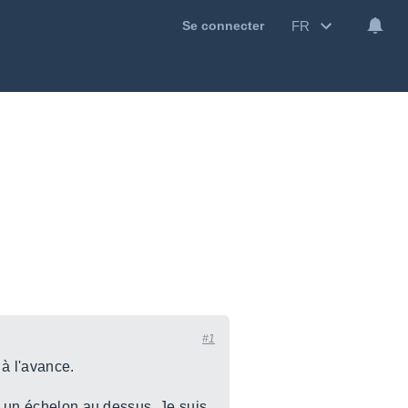
FR
Se connecter
#1
 à l'avance.
ur un échelon au dessus. Je suis