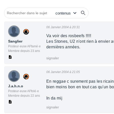
06 Janvier 2004 à 20:31
Va voir des rosbeefs !!!!!
Sanglier
Les Stones, U2 n'ont rien à envier au
Posteur·euse AFfamé·e
dernières années.
Membre depuis 23 ans
signaler
06 Janvier 2004 à 21:05
En reggae c surement pas les ricain
J.a.h.n.o
bien moins bon en tout cas qu'un bo
Posteur·euse AFfolé·e
Membre depuis 22 ans
In da mij
signaler