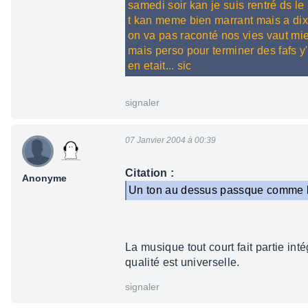
samedi soir kan je suis rentré ds le b
t kan meme bien marrant mais a dix c
on va pas raconté nos vies vaut mieu
mais perso pour terminer des fafs y'
en etait... sic
signaler
07 Janvier 2004 à 00:39
Citation :
Anonyme
Un ton au dessus passque comme les
La musique tout court fait partie int
qualité est universelle.
signaler