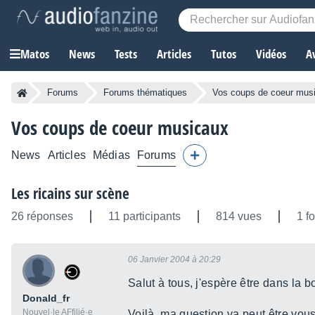
Matos
News
Tests
Articles
Tutos
Vidéos
A
Forums
Forums thématiques
Vos coups de coeur mus
Vos coups de coeur musicaux
News
Articles
Médias
Forums
Les ricains sur scène
26 réponses
11 participants
814 vues
1 f
06 Janvier 2004 à 20:29
Salut à tous, j'espère être dans la 
Donald_fr
Nouvel·le AFfilié·e
Voilà, ma question va peut être vous