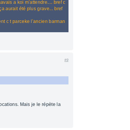
avais a koi m'attendre.... bref c
a aurait été plus grave... bref
ent c t parceke l'ancien barman
#9
ocations. Mais je le répète la