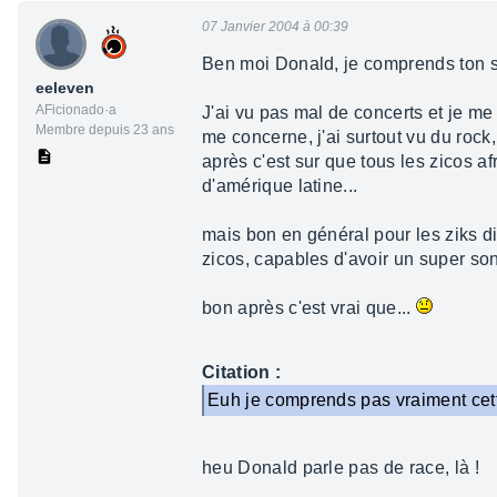
07 Janvier 2004 à 00:39
Ben moi Donald, je comprends ton s
eeleven
AFicionado·a
J'ai vu pas mal de concerts et je m
Membre depuis 23 ans
me concerne, j'ai surtout vu du rock, 
après c'est sur que tous les zicos a
d'amérique latine...
mais bon en général pour les ziks dit
zicos, capables d'avoir un super so
bon après c'est vrai que...
Citation :
Euh je comprends pas vraiment cett
heu Donald parle pas de race, là !