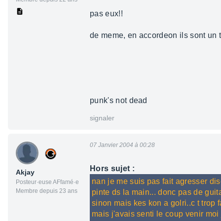
pas eux!!
de meme, en accordeon ils sont un 
punk's not dead
signaler
07 Janvier 2004 à 00:28
Hors sujet :
Akjay
nan je me suis pas fait agresser diso
Posteur·euse AFfamé·e
Membre depuis 23 ans
pinte ds la main... donc pas de guit
sinon mais kes kon a golri..c t trop
mais j'avais senti le coup venir moi j