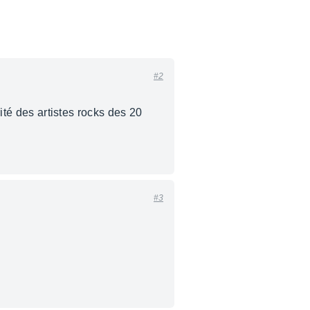
#2
rité des artistes rocks des 20
#3