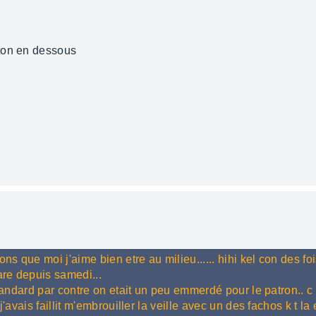
ton en dessous
ns que moi j'aime bien etre au milieu...... hihi kel con des fo
are depuis samedi...
 fandard par contre on etait un peu emmerdé pour le patron.. c 
'avais faillit m'embrouiller la veille avec un des fachos k t la 