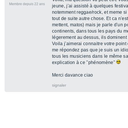
Membre depuis 22 ans
jeune, j'ai assisté à quelques festi
notemment reggae/rock, et meme si l
tout de suite autre chose. Et ca n'e
mettent, matos) mais je parle d'un 
continents, dans tous les pays du mo
légerement au dessus, ils dominent 
Voila j'aimerai connaitre votre point
me répondez pas que je suis un idiot 
tous les musiciens dans le même sac e
explication à ce "phénomène"
Merci davance ciao
signaler