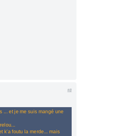
#8
is ... et je me suis mangé une
relou...
et k'a foutu la merde... mais