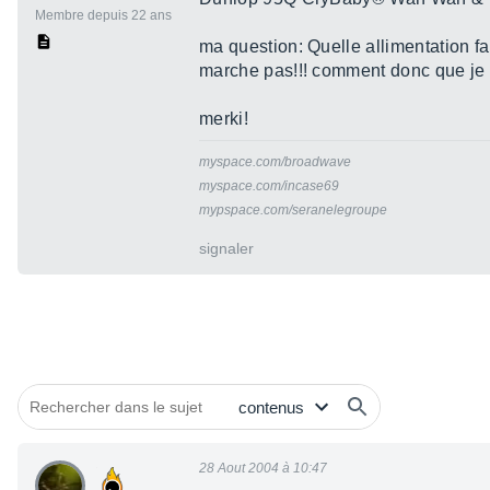
Membre depuis 22 ans
ma question: Quelle allimentation fau
marche pas!!! comment donc que je do
merki!
myspace.com/broadwave
myspace.com/incase69
mypspace.com/seranelegroupe
signaler
28 Aout 2004 à 10:47