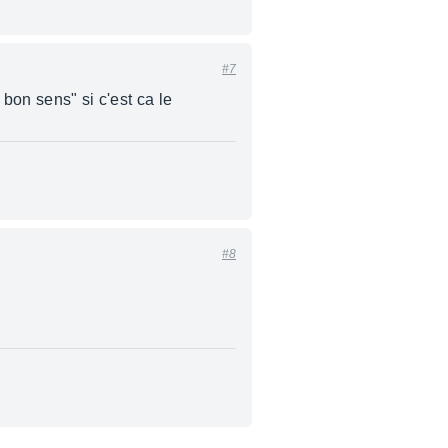
#7
 bon sens" si c'est ca le
#8