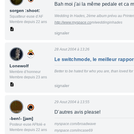
Bah moi j'ai la même pedale et ca m
sorgen :shoot:
Wedding In Hades, 2ème album prévu au Printe
Squatteur·euse d’AF
Membre depuis 22 ans
http://www.myspace.co
m/weddinginhades
signaler
28 Aout 2004 à 13:26
Le switchmode, le meilleur rapport 
Lonewolf
Better to be hated for who you are, than loved fo
Membre d’honneur
Membre depuis 23 ans
signaler
29 Aout 2004 à 13:55
D'autres avis please!
-ben!- [jam]
myspace.com/broadwave
Posteur·euse AFfolé·e
Membre depuis 22 ans
myspace.com/incase69