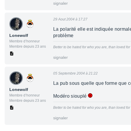
signaler
29 Aout 2004 à 17:27
La polarité elle est indiquée normale
Lonewolf
problème
Membre d’honneur
Membre depuis 23 ans
Better to be hated for who you are, than loved fo
signaler
05 Septembre 2004 à 21:22
La pub sous quelle que forme que ce 
Lonewolf
Membre d’honneur
Modéro siouplé
Membre depuis 23 ans
Better to be hated for who you are, than loved fo
signaler