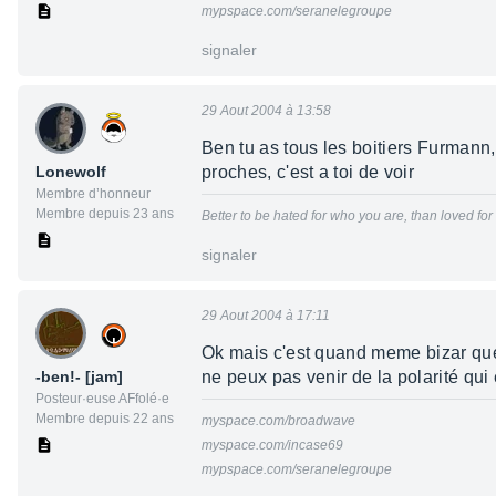
mypspace.com/seranelegroupe
signaler
29 Aout 2004 à 13:58
Ben tu as tous les boitiers Furmann
Lonewolf
proches, c'est a toi de voir
Membre d’honneur
Membre depuis 23 ans
Better to be hated for who you are, than loved fo
signaler
29 Aout 2004 à 17:11
Ok mais c'est quand meme bizar que
-ben!- [jam]
ne peux pas venir de la polarité qui 
Posteur·euse AFfolé·e
Membre depuis 22 ans
myspace.com/broadwave
myspace.com/incase69
mypspace.com/seranelegroupe