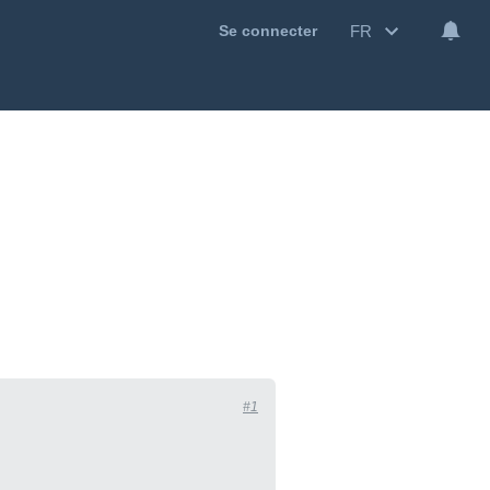
FR
Se connecter
#1