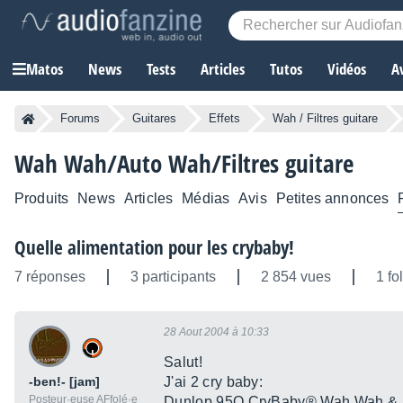
Matos
News
Tests
Articles
Tutos
Vidéos
A
Forums
Guitares
Effets
Wah / Filtres guitare
Wah Wah/Auto Wah/Filtres guitare
Produits
News
Articles
Médias
Avis
Petites annonces
Quelle alimentation pour les crybaby!
7 réponses
3 participants
2 854 vues
1 fo
28 Aout 2004 à 10:33
Salut!
-ben!- [jam]
J'ai 2 cry baby:
Posteur·euse AFfolé·e
Dunlop 95Q CryBaby® Wah Wah & 