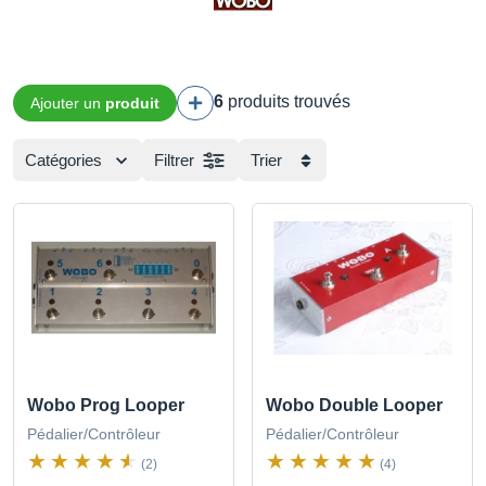
6
produits trouvés
Ajouter un
produit
Catégories
Filtrer
Trier
Wobo Prog Looper
Wobo Double Looper
Pédalier/Contrôleur
Pédalier/Contrôleur
(2)
(4)