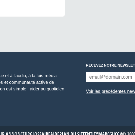
RECEVEZ NOTRE NEWSLET
 et à l’audio, à la fois média
ces et communauté active de
n est simple : aider au quotidien
Voir les précédentes new
NIR ANNONCEUR
GLOSSAIRE
AIDE
PLAN DU SITE
ENTITYMAP
CGU
CGV
© 2000