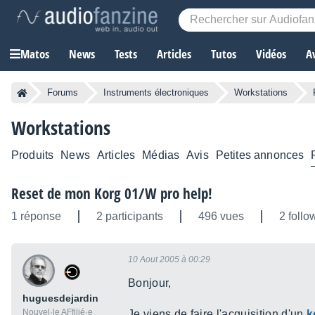
Matos
News
Tests
Articles
Tutos
Vidéos
A
Forums
Instruments électroniques
Workstations
Workstations
Produits
News
Articles
Médias
Avis
Petites annonces
Reset de mon Korg 01/W pro help!
1 réponse
2 participants
496 vues
2 follo
10 Aout 2005 à 00:29
Bonjour,
huguesdejardin
Nouvel·le AFfilié·e
Je viens de faire l'acquisition d'un
k