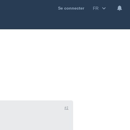
FR
Se connecter
#1