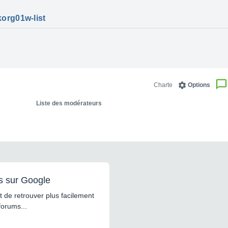
org01w-list
Charte
Options
Liste des modérateurs
s sur Google
 de retrouver plus facilement
forums...