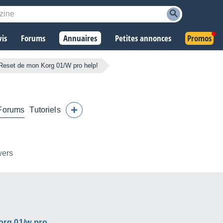
vis
Forums
Annuaires
Petites annonces
Promos
Reset de mon Korg 01/W pro help!
Forums
Tutoriels
wers
org 01/w pro
.