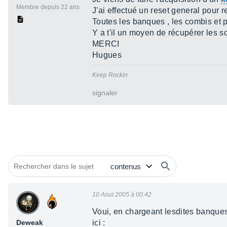
Membre depuis 22 ans
J'ai effectué un reset general pour r
Toutes les banques , les combis et
Y a t'il un moyen de récupérer les 
MERCI
Hugues
Keep Rockin
signaler
10 Aout 2005 à 00:42
Voui, en chargeant lesdites banques
Deweak
ici :