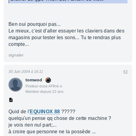
Ben oui pourquoi pas...
Le mieux, c'est d'aller essayer les claviers dans des
magasins pour tester les sons... Tu te rendras plus
compte...
signaler
30 Juin 2004 à 16:11
#3
tomwod
Posteur·euse AFfiné·e
Membre depuis 22 ans
Quid de l'
EQUINOX 88
?????
quelqu'un pense qq chose de cette machine ?
je vois rien nul part;...
à croire que personne ne la possède ...