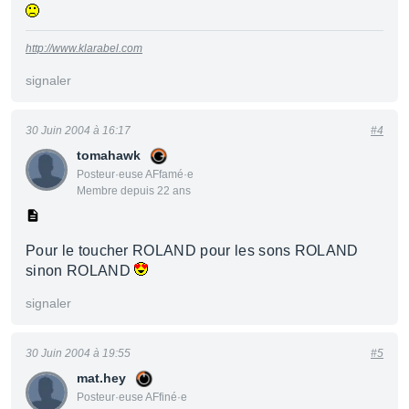
http://www.klarabel.com
signaler
30 Juin 2004 à 16:17
#4
tomahawk
Posteur·euse AFfamé·e
Membre depuis 22 ans
Pour le toucher ROLAND pour les sons ROLAND
sinon ROLAND
signaler
30 Juin 2004 à 19:55
#5
mat.hey
Posteur·euse AFfiné·e