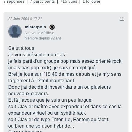
7 réponses
7 participants
715 vues
1 follower
22 Juin 2004 à 17:21
#1
misterpolo
Nouvel·le AFfilié·e
Membre depuis 22 ans
Salut à tous
Je vous présente mon cas :
je fais parti d'un groupe pop mais assez orienté rock
(mais pas pop-rock), je sais c compliqué.
Bref je joue sur l' IS 40 de mes débuts et je m'y sens
largement à l'étroit maintenant.
Donc j'ai décidé d'investir dans un ou plusieurs
nouveaux claviers.
Et là j'avoue que je suis un peu largué.
soit Clavier maître avec expandeur et dans ce cas là
expandeur virtuel ou un synthé rack
soit Clavier de type Triton Le, Fantom ou Motif.
ou bien une solution hybride...