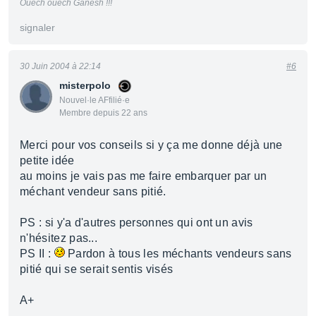
Ouech ouech Ganesh !!!
signaler
30 Juin 2004 à 22:14
#6
misterpolo
Nouvel·le AFfilié·e
Membre depuis 22 ans
Merci pour vos conseils si y ça me donne déjà une
petite idée
au moins je vais pas me faire embarquer par un
méchant vendeur sans pitié.
PS : si y'a d'autres personnes qui ont un avis
n'hésitez pas...
PS II :
Pardon à tous les méchants vendeurs sans
pitié qui se serait sentis visés
A+