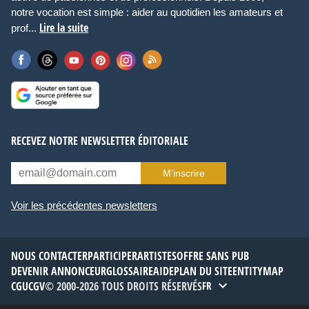
notre vocation est simple : aider au quotidien les amateurs et
Lire la suite
prof...
RECEVEZ NOTRE NEWSLETTER ÉDITORIALE
M’inscrire
Voir les précédentes newsletters
NOUS CONTACTER
PARTICIPER
ARTISTES
OFFRE SANS PUB
DEVENIR ANNONCEUR
GLOSSAIRE
AIDE
PLAN DU SITE
ENTITYMAP
CGU
CGV
© 2000-2026 TOUS DROITS RÉSERVÉS
FR