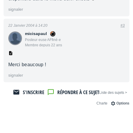
signaler
22 Janvier 2004 à 14:20
#3
micisapaul
Posteur·euse AFfiné·e
Membre depuis 22 ans
Merci beaucoup !
signaler
S'INSCRIRE
RÉPONDRE À CE SUJET
< Liste des sujets
Charte
Options