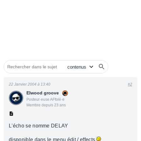
22 Janvier 2004 à 13:40
#2
Elwood groove
Posteur·euse AFfolé·e
Membre depuis 23 ans
L'écho se nomme DELAY
disponible dans le menu édit / effects