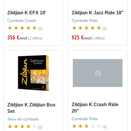
Zildjian K Jazz Ride 18"
Zildjian K EFX 18'
Cymbale Ride
Cymbale Crash
(1)
(1)
925 €
356 €
neuf
(2 offres)
neuf
(12 offres)
Zildjian K Crash Ride
Zildjian K Zildjian Box
20"
Set
Cymbale Ride
Jeux de cymbale
(1)
(1)