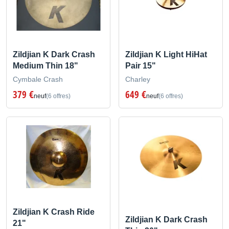
Zildjian K Dark Crash
Zildjian K Light HiHat
Medium Thin 18"
Pair 15"
Cymbale Crash
Charley
379 €
649 €
neuf
(6 offres)
neuf
(6 offres)
Zildjian K Crash Ride
Zildjian K Dark Crash
21"