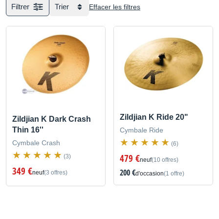
Filtrer
Trier
Effacer les filtres
Zildjian K Ride 20"
Zildjian K Dark Crash
Thin 16''
Cymbale Ride
Cymbale Crash
(6)
479 €
(3)
neuf
(10 offres)
349 €
200 €
neuf
(3 offres)
d'occasion
(1 offre)