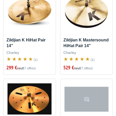
Zildjian K HiHat Pair
Zildjian K Mastersound
14"
HiHat Pair 14"
Charley
Charley
(1)
(1)
299 €
529 €
neuf
(7 offres)
neuf
(7 offres)