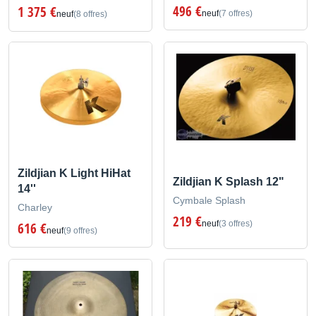
496 €
1 375 €
neuf
(7 offres)
neuf
(8 offres)
Zildjian K Light HiHat
Zildjian K Splash 12"
14''
Cymbale Splash
Charley
219 €
neuf
(3 offres)
616 €
neuf
(9 offres)