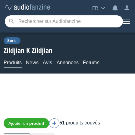
FR
Série
Zildjian
K Zildjian
Produits
News
Avis
Annonces
Forums
51
produits trouvés
Ajouter un
produit