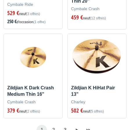
Thin 20"
Cymbale Ride
Cymbale Crash
529 €
neuf
(3 offres)
459 €
neuf
(12 offres)
250 €
d'occasion
(1 offre)
Zildjian K Dark Crash
Zildjian K HiHat Pair
Medium Thin 16"
13"
Cymbale Crash
Charley
379 €
502 €
neuf
(2 offres)
neuf
(5 offres)
1
2
3