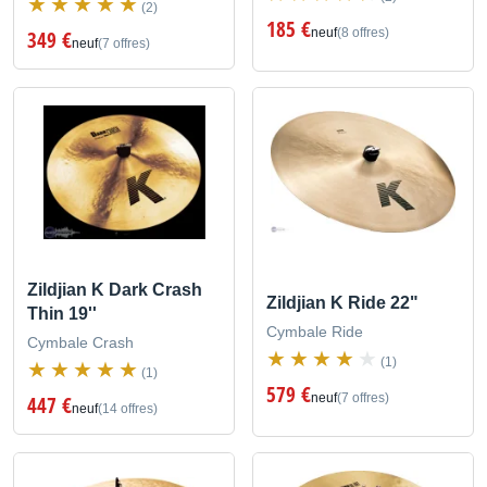
(2)
185 €
neuf
(8 offres)
349 €
neuf
(7 offres)
Zildjian K Dark Crash
Zildjian K Ride 22"
Thin 19''
Cymbale Ride
Cymbale Crash
(1)
(1)
579 €
neuf
(7 offres)
447 €
neuf
(14 offres)