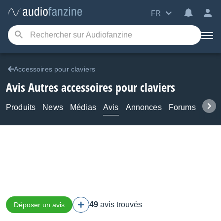
FR
Accessoires pour claviers
Avis Autres accessoires pour claviers
Produits
News
Médias
Avis
Annonces
Forums
Tuto
49
avis trouvés
Déposer un avis