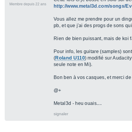
Membre depuis 22 ans
http://www.metal3d.com/songs/E
Vous allez me prendre pour un dingue,
pb, et que j'ai des progs de sons qu
Rien de bien puissant, mais de koi 
Pour info, les guitare (samples) sont
(
Roland U110
) modifié sur Audaci
seule note en Mi).
Bon ben à vos casques, et merci de n
@+
Metal3d - heu ouais....
signaler