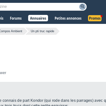
vis
Forums
Annuaires
Petites annonces
Promos
Compos Ambient
Un pti truc rapide
ower
 le connais de part Kondor (qui rode dans les parrages) avec 
ux trois trucs dont cette petite esquisse: