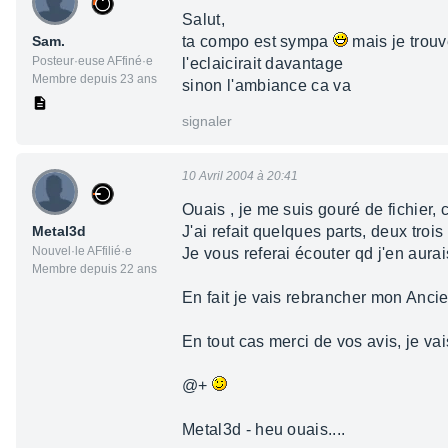
Salut,
Sam.
ta compo est sympa
mais je trouv
Posteur·euse AFfiné·e
l'eclaicirait davantage
Membre depuis 23 ans
sinon l'ambiance ca va
signaler
10 Avril 2004 à 20:41
Ouais , je me suis gouré de fichier, ce
Metal3d
J'ai refait quelques parts, deux tro
Nouvel·le AFfilié·e
Je vous referai écouter qd j'en aurai
Membre depuis 22 ans
En fait je vais rebrancher mon Anci
En tout cas merci de vos avis, je vai
@+
Metal3d - heu ouais....