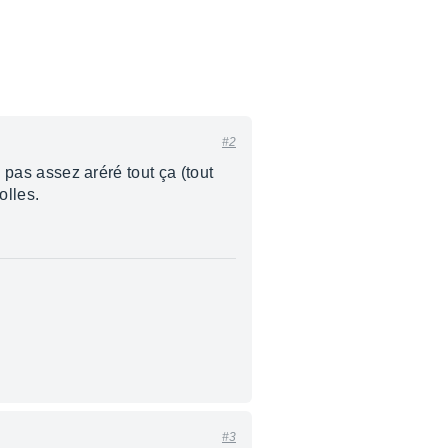
#2
, pas assez aréré tout ça (tout
olles.
#3