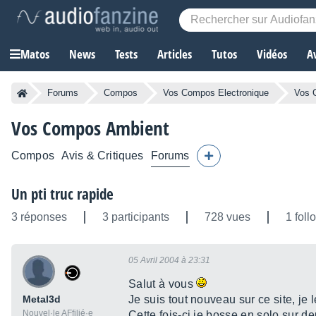
Matos
News
Tests
Articles
Tutos
Vidéos
A
Forums
Compos
Vos Compos Electronique
Vos 
Vos Compos Ambient
Compos
Avis & Critiques
Forums
Un pti truc rapide
3 réponses
3 participants
728 vues
1 foll
05 Avril 2004 à 23:31
Salut à vous
Metal3d
Je suis tout nouveau sur ce site, je
Nouvel·le AFfilié·e
Cette fois-ci je bosse en solo sur de