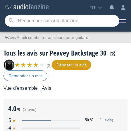
FR
Avis Ampli combo à transistors pour guitare
Tous les avis sur Peavey Backstage 30
Déposer un avis
(2)
Demander un avis
Vue d’ensemble
Avis
4.0
/5
(2 avis)
5
50 %
(1 avis)
4