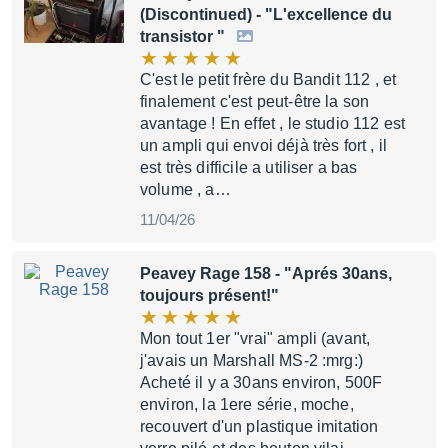
(Discontinued)
- "L'excellence du
transistor "
C'est le petit frère du Bandit 112 , et
finalement c'est peut-être la son
avantage ! En effet , le studio 112 est
un ampli qui envoi déjà très fort , il
est très difficile a utiliser a bas
volume , a…
11/04/26
Peavey Rage 158
- "Aprés 30ans,
toujours présent!"
Mon tout 1er "vrai" ampli (avant,
j'avais un Marshall MS-2 :mrg:)
Acheté il y a 30ans environ, 500F
environ, la 1ere série, moche,
recouvert d'un plastique imitation