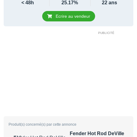
< 48h
25.17%
22 ans
Ecrire au vendeur
Produit(s) concerné(s) par cette annonce
Fender Hot Rod DeVille