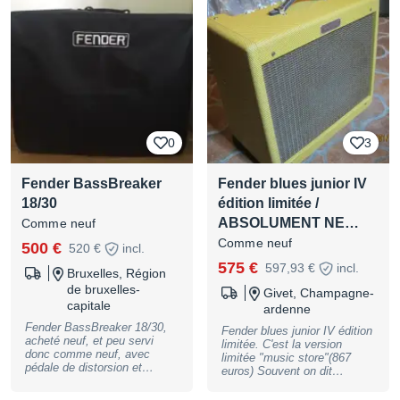
plus de guitare a la maison...
0
3
Fender BassBreaker
Fender blues junior IV
18/30
édition limitée /
ABSOLUMENT NE…
Comme neuf
Comme neuf
500 €
520 €
incl.
575 €
597,93 €
incl.
Bruxelles, Région
de bruxelles-
Givet, Champagne-
capitale
ardenne
Fender BassBreaker 18/30,
Fender blues junior IV édition
acheté neuf, et peu servi
limitée. C'est la version
donc comme neuf, avec
limitée "music store"(867
pédale de distorsion et
euros) Souvent on dit
housse de protection
"pratiquement neuf". Ici c'est
réellement neuf. Il a été sorti