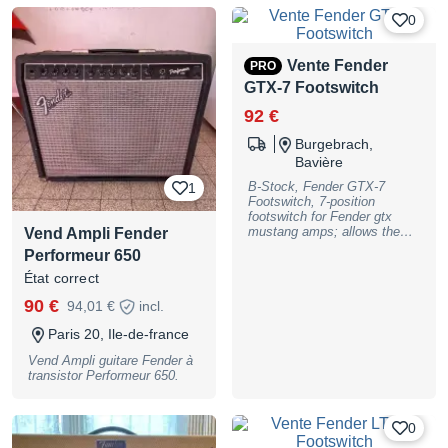
very Rare * Hard to Find!!!
Place Ou Environs •• Merci
funk.
0
Excellent connectivity thanks
to the effects loop with
preamp output/power amp
Vente Fender
PRO
input. - Headphone output -
Impressive power for a small
GTX-7 Footswitch
amp; very loud, lots of
92 €
different sounds possible!! -
Powerful sound. Great tone.
Burgebrach,
Bavière
B-Stock, Fender GTX-7
1
Footswitch, 7-position
footswitch for Fender gtx
mustang amps; allows the
Vend Ampli Fender
user to switch between
Performeur 650
different presets and effects
as well as control the
État correct
record/play/stop/undo/overdu
90 €
94,01 €
incl.
b looper function and tap
tempo/tuner from the floor;
Paris 20, Ile-de-france
includes 6.3 mm jack 6m
cable, B-Stock with full
Vend Ampli guitare Fender à
warranty, may have slight
transistor Performeur 650.
traces of use
0