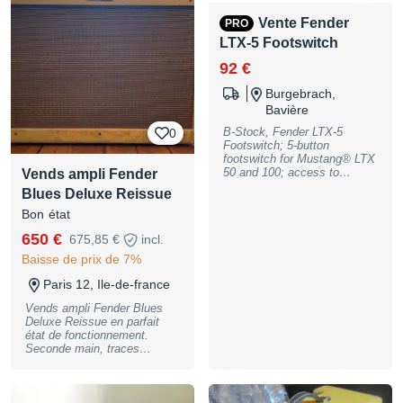
Vente Fender
PRO
LTX-5 Footswitch
92 €
Burgebrach,
Bavière
B-Stock, Fender LTX-5
0
Footswitch; 5-button
footswitch for Mustang® LTX
50 and 100; access to
Vends ampli Fender
presets and effects; preset
Blues Deluxe Reissue
mode with bank navigation
and direct selection; effects
Bon état
mode with switches for
650 €
675,85 €
incl.
stomp, modulation, delay,
reverb; tap tempo in preset
Baisse de prix de 7%
mode; integrated tuner with
LED display; housing for
Paris 12, Ile-de-france
stage use; incl. RJ-45 Cable,
B-Stock with full warranty,
Vends ampli Fender Blues
may have slight traces of use
Deluxe Reissue en parfait
état de fonctionnement.
Seconde main, traces
d'usures. Prix négociable. A
venir récupérer à Paris
12ème. PS : Venir avec une
guitare pour tester l'ampli, car