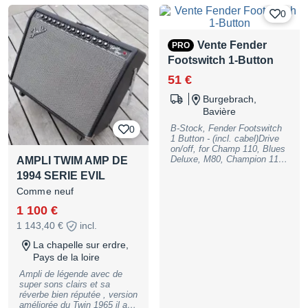
de la boîte, joué quelques
0
minutes et rangé. Le tout est
donc forcément impeccable.
Ampli avec sa pédale de
Vente Fender
PRO
boost (jamais installée).
Footswitch 1-Button
Manuel original. Emballage
d'origine avec les
51 €
amortisseurs en mousse. A
saisir ! Cordialement. nb :
Burgebrach,
paiement préalable par
Bavière
virement bancaire puis envoi
par mondial relay
B-Stock, Fender Footswitch
0
1 Button - (incl. cabel)Drive
on/off, for Champ 110, Blues
Deluxe, M80, Champion 110,
AMPLI TWIM AMP DE
Champion 30, Champion 30
1994 SERIE EVIL
DSP, Frontman 25, FM65R,
Princeton 65, B-Stock with
Comme neuf
full warranty, may have slight
1 100 €
traces of use
1 143,40 €
incl.
La chapelle sur erdre,
Pays de la loire
Ampli de légende avec de
super sons clairs et sa
réverbe bien réputée , version
améliorée du Twin 1965 il a