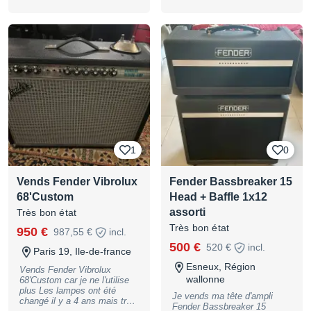
deux canaux , un pour les
sons clairs et l'autre pour les
sons crunchs , le trémolo
n'était pas utile sur ce
modèle Fender en fait un
nouveau article dans sa
gamme , il dispose d'un
commutateur 100w à 25 w , à
ne pas confondre avec "the
twin aux boutons rouges",
cela n'a absolument rien à
voir, il faut le mettre en
réponse au Mesa boogie de
la même époque, idéal pour
1
0
le gros blues ou le rock
explosif avec son canal
dédié.
Vends Fender Vibrolux
Fender Bassbreaker 15
68'Custom
Head + Baffle 1x12
assorti
Très bon état
Très bon état
950 €
987,55 €
incl.
500 €
520 €
incl.
Paris 19, Ile-de-france
Esneux, Région
Vends Fender Vibrolux
wallonne
68'Custom car je ne l'utilise
plus Les lampes ont été
Je vends ma tête d'ampli
changé il y a 4 ans mais très
Fender Bassbreaker 15