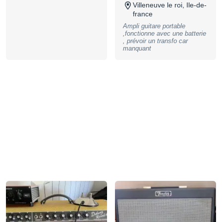
level, FX select, phase
Villeneuve le roi, Ile-de-
switch. channel 2: volume,
france
low, mid, high, FX level, FX
select, phase switch, effects
Ampli guitare portable
room reverb, hall reverb, tape
,fonctionne avec une batterie
ccho, delay with repeats,
, prévoir un transfo car
chorus,vibratone, delay +
manquant
chorus, delay + hall reverb,
headphone out, aux In, XLR
out, universal voltage, USB
jack, footswitch jack optional
4 button (259037) not
incluted, dimension HWD
35,5 x 47 x 23,5cm, weight 8
kg, Bluetooth for audio
streaming with wireless
devices, B-Stock with full
warranty, may have slight
traces of use