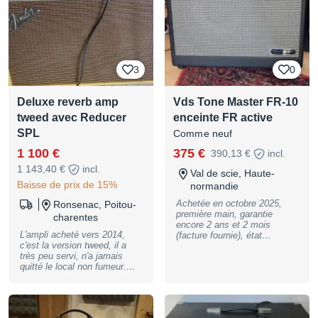
3
0
Deluxe reverb amp
Vds Tone Master FR-10
tweed avec Reducer
enceinte FR active
SPL
Comme neuf
1 100 €
375 €
390,13 €
incl.
1 143,40 €
incl.
Val de scie, Haute-
Baisse de prix de 15%
normandie
Achetée en octobre 2025,
Ronsenac, Poitou-
première main, garantie
charentes
encore 2 ans et 2 mois
L'ampli acheté vers 2014,
(facture fournie), état
c'est la version tweed, il a
impeccable..... Avec câble
très peu servi, n'a jamais
d'alim et doc. Pas d'envoi. A
quitté le local non fumeur.
retirer en Seine maritime (76)
Dès l'achat, la puissance de
entre Rouen et Dieppe. Prix:
l'ampli m'a contraint à lui
375 euros (495 euros neuve)
adjoindre le réputé Reducer
Descriptif Thomann: 1 canal
SPL (250€ à l'argus
Puissance: 1000 Watt -