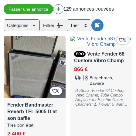
129
annonces trouvées
Passer une annonce
Catégories
Filtrer
Trier
0
Vente Fender 68
PRO
Custom Vibro Champ
866 €
Burgebrach,
Bavière
B-Stock, Fender 68 Custom
0
Vibro Champ; Tube Combo
Amplifier for Electric Guitar;
Channels: 1; Power: 5 Watts;
Fender Bandmaster
Pre-Amp Tubes: 2x 12AX7;
Reverb TFL 5005 D et
Power-Amp Tubes: 1x 6V6;
son baffle
equipped with: 1x 10""
Celestion TEN 30 Speaker/s;
Très bon état
Controls: Volume, Treble,
Bass, Reverb, Speed,
2 400 €