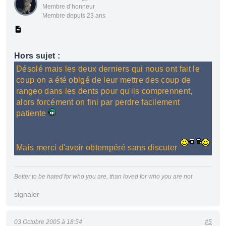
Membre d’honneur
Membre depuis 23 ans
Hors sujet :
Désolé mais les deux derniers qui nous ont fait le
coup on a été oblgé de leur mettre des coup de
rangeo dans les dents pour qu'ils comprennent,
alors forcément on fini par perdre facilement
patiente
Mais merci d'avoir obtempéré sans discuter
Better to be hated for who you are, than loved for who you are not
signaler
03 Octobre 2005 à 18:54
#5