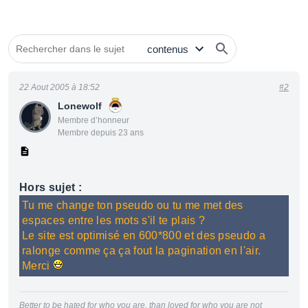
22 Aout 2005 à 18:52
#2
Lonewolf
Membre d’honneur
Membre depuis 23 ans
Hors sujet :
Tu me change ton pseudo ou tu me met des
espaces entre les mots s'il te plais ?
Le site est optimisé en 600*800 et des pseudo a
ralonge comme ça ça fout la pagination en l'air.
Merci
Better to be hated for who you are, than loved for who you are not