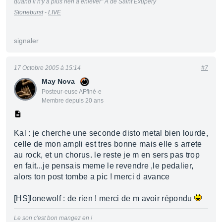
quand il n'y a plus rien à enlever" A de Saint Exupery
Stoneburst
-
LIVE
signaler
17 Octobre 2005 à 15:14
#7
May Nova
Posteur·euse AFfiné·e
Membre depuis 20 ans
Kal : je cherche une seconde disto metal bien lourde,
celle de mon ampli est tres bonne mais elle s arrete
au rock, et un chorus. le reste je m en sers pas trop
en fait...je pensais meme le revendre ,le pedalier,
alors ton post tombe a pic ! merci d avance
[HS]lonewolf : de rien ! merci de m avoir répondu
Le son c'est bon mangez en !