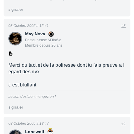
signaler
03 Octobre 2005 à 15:41
#3
May Nova
Posteur·euse AFfiné·e
Membre depuis 20 ans
Merci du tact et de la poliresse dont tu fais preuve a l
egard des nvx
c est bluffant
Le son c'est bon mangez en !
signaler
03 Octobre 2005 à 18:47
#4
Lonewolf