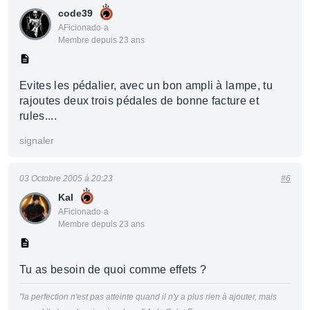
code39
AFicionado·a
Membre depuis 23 ans
Evites les pédalier, avec un bon ampli à lampe, tu
rajoutes deux trois pédales de bonne facture et
rules....
signaler
03 Octobre 2005 à 20:23
#6
Kal
AFicionado·a
Membre depuis 23 ans
Tu as besoin de quoi comme effets ?
"la perfection n'est pas atteinte quand il n'y a plus rien à ajouter, mais