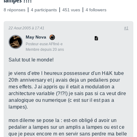
lampes ?!?!
8 réponses
4 participants
451 vues
4 followers
22 Aout 2005 à 17:41
#1
May Nova
Posteur·euse AFfiné·e
Membre depuis 20 ans
Salut tout le monde!
je viens d'etre l heureux possesseur d'un H&K tube
20th anniversary et j avais deja un pedaliers pour
mes effets. J ai appris qu il etait a modulation a
architecture variable (?!?!) je sais pas si ca veut dire
analogique ou numerique (c est sur il est pas a
lampes).
mon dileme se pose la : est-on obligé d avoir un
pedalier a lampes sur un amplis a lampes ou est ce
que je peux encore m en servir sans perdre ma belle