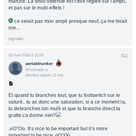
marche. La disto obtenue est celle réglée sur l'ampli,
et pas sur le multi-effets !
ce serait pas mon ampli presque neuf, ça me ferait
rire...
signaler
03 Avril 2004 à 11:08
#12
aerialdrunker
AFicionado·a
Membre depuis 22 ans
Et quand tu branches tout, que tu footswitch sur le
saturé.. tu as donc une saturation, si a ce moment la,
tu debranches ton multi et que tu branche direct ta
gratte ca donne rien?
.oO°Oo. It's nice to be important but it's more
important to be nice .oO°Oo.