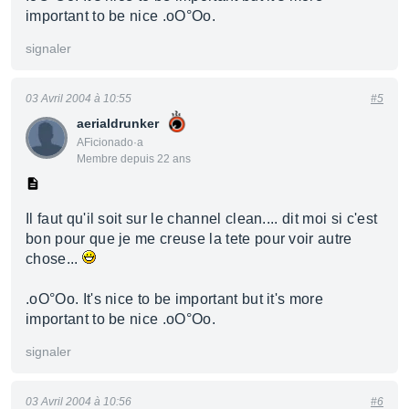
important to be nice .oO°Oo.
signaler
03 Avril 2004 à 10:55
#5
aerialdrunker
AFicionado·a
Membre depuis 22 ans
Il faut qu'il soit sur le channel clean.... dit moi si c'est
bon pour que je me creuse la tete pour voir autre
chose...
.oO°Oo. It's nice to be important but it's more
important to be nice .oO°Oo.
signaler
03 Avril 2004 à 10:56
#6