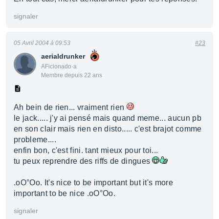
signaler
05 Avril 2004 à 09:53
#23
aerialdrunker
AFicionado·a
Membre depuis 22 ans
Ah bein de rien... vraiment rien
le jack..... j'y ai pensé mais quand meme... aucun pb
en son clair mais rien en disto..... c'est brajot comme
probleme....
enfin bon, c'est fini. tant mieux pour toi...
tu peux reprendre des riffs de dingues
.oO°Oo. It's nice to be important but it's more
important to be nice .oO°Oo.
signaler