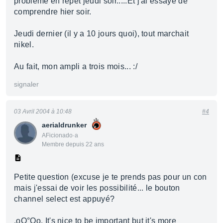
problème en répèt jeudi soir.....Et j'ai essayé de
comprendre hier soir.
Jeudi dernier (il y a 10 jours quoi), tout marchait
nikel.
Au fait, mon ampli a trois mois... :/
signaler
03 Avril 2004 à 10:48
#4
aerialdrunker
AFicionado·a
Membre depuis 22 ans
Petite question (excuse je te prends pas pour un con
mais j'essai de voir les possibilité... le bouton
channel select est appuyé?
.oO°Oo. It's nice to be important but it's more