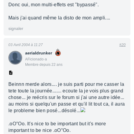
Donc oui, mon multi-effets est "bypassé".
Mais j'ai quand même la disto de mon ampli....
signaler
03 Avril 2004 à 11:27
#20
aerialdrunker
AFicionado·a
Membre depuis 22 ans
Beinnn merde alors.... je suis parti pour me casser la
tete toute la journée....... ecoute la je vois plus grand
chose... je reécris sur le forum si j'ai une autre idée...
au moins si quelqu'un passe et qu'il lit tout ca, il aura
le probleme bien posé...désolé...
.oO°Oo. It's nice to be important but it's more
important to be nice .oO°Oo.