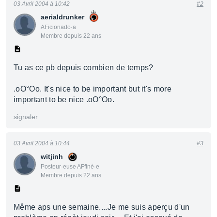
03 Avril 2004 à 10:42
#2
aerialdrunker
AFicionado·a
Membre depuis 22 ans
Tu as ce pb depuis combien de temps?
.oO°Oo. It's nice to be important but it's more
important to be nice .oO°Oo.
signaler
03 Avril 2004 à 10:44
#3
witjinh
Posteur·euse AFfiné·e
Membre depuis 22 ans
Même aps une semaine....Je me suis aperçu d'un