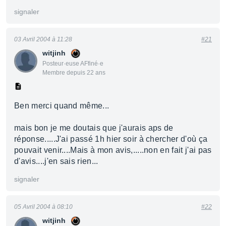
signaler
03 Avril 2004 à 11:28
#21
witjinh
Posteur·euse AFfiné·e
Membre depuis 22 ans
Ben merci quand même...
mais bon je me doutais que j'aurais aps de
réponse.....J'ai passé 1h hier soir à chercher d'où ça
pouvait venir....Mais à mon avis,.....non en fait j'ai pas
d'avis....j'en sais rien...
signaler
05 Avril 2004 à 08:10
#22
witjinh