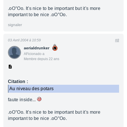
.oO°Oo. It's nice to be important but it's more
important to be nice .oO°Oo.
signaler
03 Avril 2004 à 10:59
#8
aerialdrunker
AFicionado·a
Membre depuis 22 ans
Citation :
Au niveau des potars
faute inside...
.oO°Oo. It's nice to be important but it's more
important to be nice .oO°Oo.