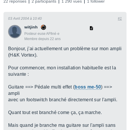
22 réponses
2 participants
1 290 vues
1 follower
03 Avril 2004 à 10:40
#1
witjinh
Posteur·euse AFfiné·e
Membre depuis 22 ans
Bonjour, j'ai actuellement un problème sur mon ampli
(H&K Vortex).
Pour commencer, mon installation habituelle est la
suivante :
Guitare ==> Pédale multi effet (
boss me-50
) ==>
ampli
avec un footswitch branché directement sur l'ampli.
Quant tout est branché come ça, ça marche.
Mais quand je branche ma guitare sur l'ampli sans