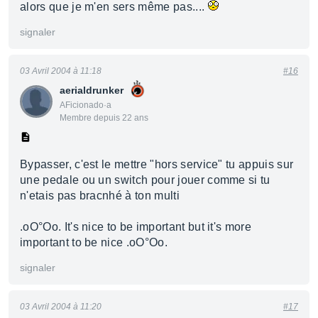
alors que je m'en sers même pas....
signaler
03 Avril 2004 à 11:18
#16
aerialdrunker
AFicionado·a
Membre depuis 22 ans
Bypasser, c'est le mettre "hors service" tu appuis sur
une pedale ou un switch pour jouer comme si tu
n'etais pas bracnhé à ton multi
.oO°Oo. It's nice to be important but it's more
important to be nice .oO°Oo.
signaler
03 Avril 2004 à 11:20
#17