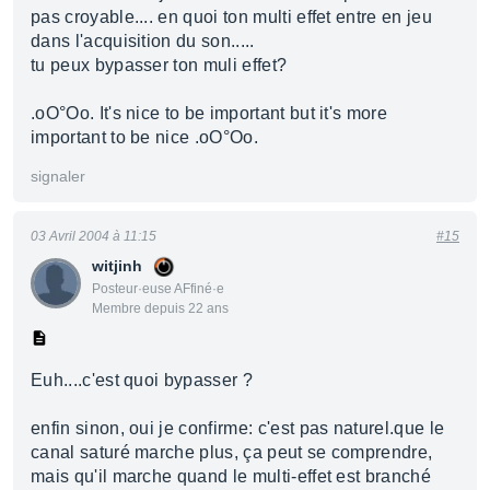
pas croyable.... en quoi ton multi effet entre en jeu
dans l'acquisition du son.....
tu peux bypasser ton muli effet?
.oO°Oo. It's nice to be important but it's more
important to be nice .oO°Oo.
signaler
03 Avril 2004 à 11:15
#15
witjinh
Posteur·euse AFfiné·e
Membre depuis 22 ans
Euh....c'est quoi bypasser ?
enfin sinon, oui je confirme: c'est pas naturel.que le
canal saturé marche plus, ça peut se comprendre,
mais qu'il marche quand le multi-effet est branché