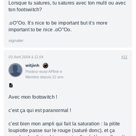
Lorsque tu satures, tu satures avec ton multi ou avec
ton footswitch?
.oO°Oo. It's nice to be important but it's more
important to be nice .oO°Oo.
signaler
03 Avril 2004 à 11:04
#11
witjinh
Posteur·euse AFfiné·e
Membre depuis 22 ans
Avec mon footswitch !
c'est ça qui est paranormal !
c'est bien mon ampli qui fait la saturation : la pitite
loupiotte passe sur le rouge (saturé donc), et ça