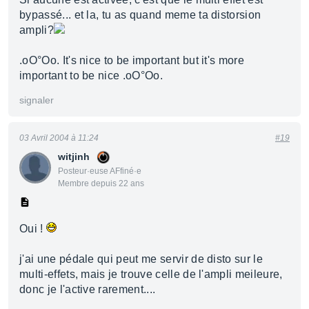
bypassé... et la, tu as quand meme ta distorsion
ampli?
.oO°Oo. It's nice to be important but it's more
important to be nice .oO°Oo.
signaler
03 Avril 2004 à 11:24
#19
witjinh
Posteur·euse AFfiné·e
Membre depuis 22 ans
Oui !
j'ai une pédale qui peut me servir de disto sur le
multi-effets, mais je trouve celle de l'ampli meileure,
donc je l'active rarement....