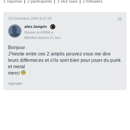
1 réponse
2 participants
2 563 vues
2 followers
19 Décembre 2004 à 21:18
#1
alex.lampin
Nouvel·le AFfilié·e
Membre depuis 21 ans
Bonjour
J'hesite entre ces 2 amplis pouvez vous me dire
leurs differneces et s'ils sont bien pour jouer du punk
et metal
merci
signaler