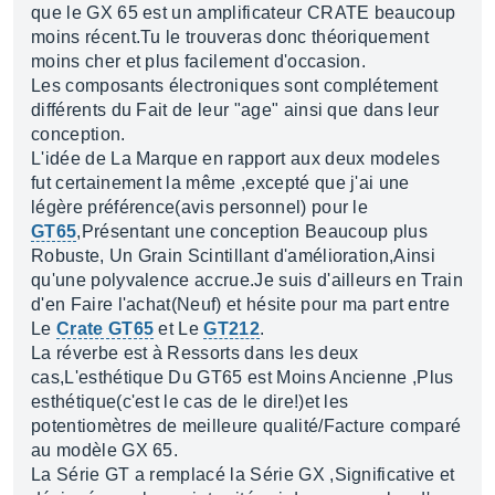
que le GX 65 est un amplificateur CRATE beaucoup
moins récent.Tu le trouveras donc théoriquement
moins cher et plus facilement d'occasion.
Les composants électroniques sont complétement
différents du Fait de leur "age" ainsi que dans leur
conception.
L'idée de La Marque en rapport aux deux modeles
fut certainement la même ,excepté que j'ai une
légère préférence(avis personnel) pour le
GT65
,Présentant une conception Beaucoup plus
Robuste, Un Grain Scintillant d'amélioration,Ainsi
qu'une polyvalence accrue.Je suis d'ailleurs en Train
d'en Faire l'achat(Neuf) et hésite pour ma part entre
Le
Crate GT65
et Le
GT212
.
La réverbe est à Ressorts dans les deux
cas,L'esthétique Du GT65 est Moins Ancienne ,Plus
esthétique(c'est le cas de le dire!)et les
potentiomètres de meilleure qualité/Facture comparé
au modèle GX 65.
La Série GT a remplacé la Série GX ,Significative et