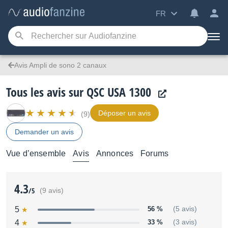
FR
Avis Ampli de sono 2 canaux
Tous les avis sur QSC USA 1300
Déposer un avis
(9)
Demander un avis
Vue d’ensemble
Avis
Annonces
Forums
4.3
/5
(9 avis)
5
56 %
(5 avis)
4
33 %
(3 avis)