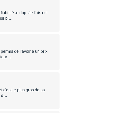
bilité au top. Je l'ais est
ussi bi…
 permis de l'avoir a un prix
etour…
et c'est le plus gros de sa
ne d…