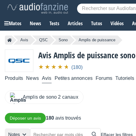
Matos
News
Tests
Articles
Tutos
Vidéos
A
Avis
QSC
Sono
Amplis de puissance
Avis Amplis de puissance son
(180)
Produits
News
Avis
Petites annonces
Forums
Tutoriels
Amplis de sono 2 canaux
180
avis trouvés
Déposer un avis
Notes
Effacer les filtres