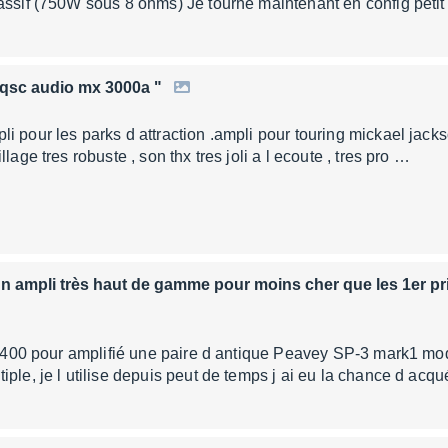
assif (750W sous 8 ohms) Je tourne maintenant en config petit 
"qsc audio mx 3000a "
 pour les parks d attraction .ampli pour touring mickael jackso
llage tres robuste , son thx tres joli a l ecoute , tres pro …
un ampli très haut de gamme pour moins cher que les 1er pri
usa 400 pour amplifié une paire d antique Peavey SP-3 mark1 
iple, je l utilise depuis peut de temps j ai eu la chance d acq