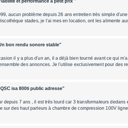
Fiabilité et performance a petit prix "
99, aucun problème depuis 26 ans entretien très simple d'une fia
discothèque stades, je l'ai mes en location, ont les alimente a
Un bon rendu sonore stable"
casion il y a plus d'un an, il a déjà bien tourné avant ce qui m'a
'ensemble des annonces. Je l'utilise exclusivement pour des r
"QSC isa 800ti public adresse"
eur depuis 7 ans , il est très lourd car 3 transformateurs dedans 
ilise sur des haut parleurs à chambre de compression 100V lig