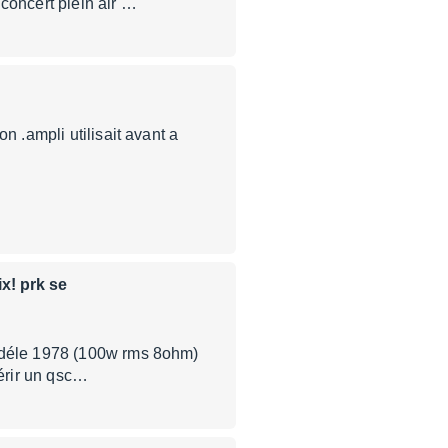
concert plein air …
n .ampli utilisait avant a
x! prk se
modéle 1978 (100w rms 8ohm)
uérir un qsc…