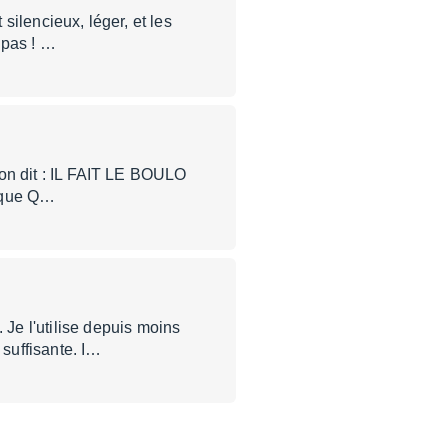
 silencieux, léger, et les
 pas ! …
e on dit : IL FAIT LE BOULO
t que Q…
Je l'utilise depuis moins
 suffisante. I…