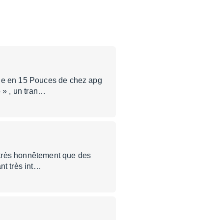
dge en 15 Pouces de chez apg
 » , un tran…
 très honnêtement que des
nt très int…