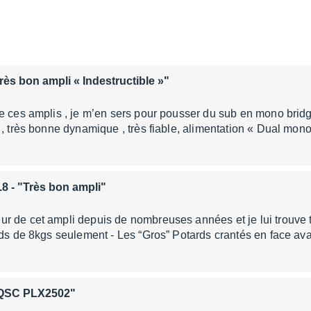
rès bon ampli « Indestructible »"
de ces amplis , je m’en sers pour pousser du sub en mono bri
 , très bonne dynamique , très fiable, alimentation « Dual mono
.8
- "Très bon ampli"
r de cet ampli depuis de nombreuses années et je lui trouve
ids de 8kgs seulement - Les “Gros” Potards crantés en face ava
"QSC PLX2502"