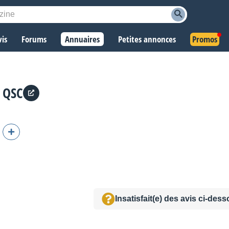
vis
Forums
Annuaires
Petites annonces
Promos
o QSC
Insatisfait(e) des avis ci-des