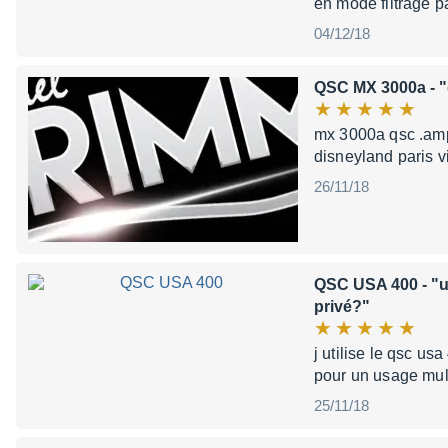
en mode filtrage p
04/12/18
QSC MX 3000a
- 
mx 3000a qsc .ampli
disneyland paris vi
26/11/18
QSC USA 400
- "
privé?"
j utilise le qsc 
pour un usage mult
25/11/18